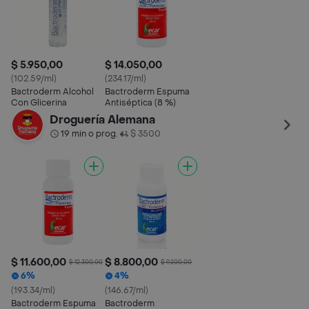
$ 5.950,00
$ 14.050,00
(102.59/ml)
(234.17/ml)
Bactroderm Alcohol
Bactroderm Espuma
Con Glicerina
Antiséptica (8 %)
Droguería Alemana
19 min o prog.
$ 3500
•
$ 11.600,00
$ 8.800,00
$ 12.300,00
$ 9.200,00
6%
4%
(193.34/ml)
(146.67/ml)
Bactroderm Espuma
Bactroderm