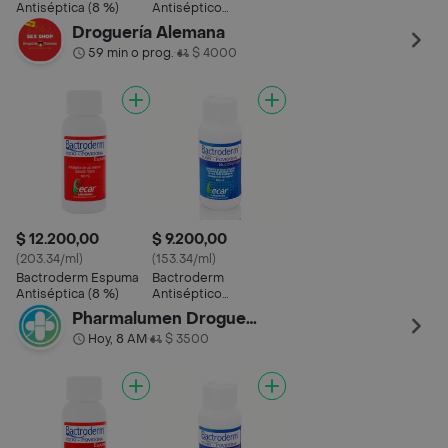
Antiséptica (8 %)
Antiséptico
Bucofaríngeo
Droguería Alemana
59 min o prog.
$ 4000
•
$ 12.200,00
$ 9.200,00
(203.34/ml)
(153.34/ml)
Bactroderm Espuma
Bactroderm
Antiséptica (8 %)
Antiséptico
Bucofaríngeo
Pharmalumen Drogueria Castellana
Hoy, 8 AM
$ 3500
•