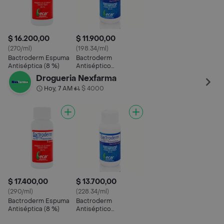
$ 16.200,00
$ 11.900,00
(270/ml)
(198.34/ml)
Bactroderm Espuma
Bactroderm
Antiséptica (8 %)
Antiséptico
Bucofaríngeo
Drogueria Nexfarma
Hoy, 7 AM
$ 4000
•
$ 17.400,00
$ 13.700,00
(290/ml)
(228.34/ml)
Bactroderm Espuma
Bactroderm
Antiséptica (8 %)
Antiséptico
Bucofaríngeo