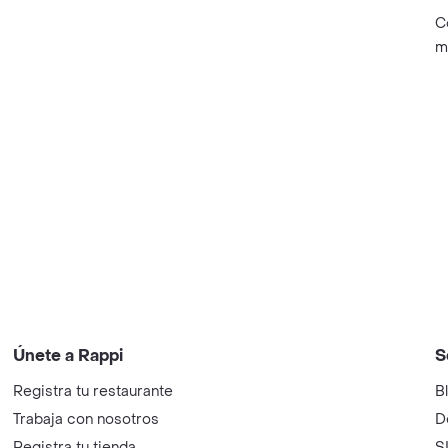
C
m
Únete a Rappi
S
Registra tu restaurante
B
Trabaja con nosotros
D
Registra tu tienda
S