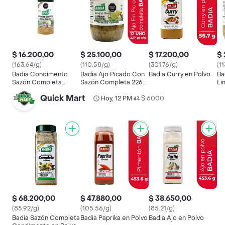
$ 16.200,00
$ 25.100,00
$ 17.200,00
$ 
(163.64/g)
(110.58/g)
(301.76/g)
(1
Badia Condimento
Badia Ajo Picado Con
Badia Curry en Polvo
Ba
Sazón Completa
Sazón Completa 226.7
Li
Original
g
g
Quick Mart
Hoy, 12 PM
$ 6000
•
$ 68.200,00
$ 47.880,00
$ 38.650,00
(85.92/g)
(105.56/g)
(85.21/g)
Badia Sazón Completa
Badia Paprika en Polvo
Badia Ajo en Polvo