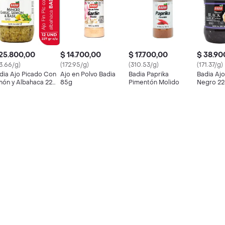
25.800,00
$ 14.700,00
$ 17.700,00
$ 38.90
13.66/g)
(172.95/g)
(310.53/g)
(171.37/g)
dia Ajo Picado Con
Ajo en Polvo Badia
Badia Paprika
Badia Aj
món y Albahaca 226.7
85g
Pimentón Molido
Negro 22