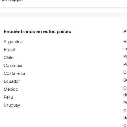
Encuéntranos en estos países
P
Argentina
H
m
Brasil
P
Chile
P
Colombia
C
Costa Rica
S
Ecuador
C
México
d
Perú
P
Uruguay
C
d
C