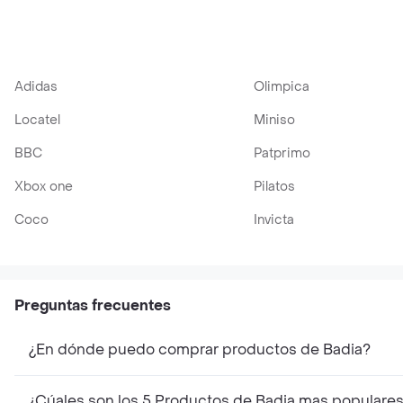
Adidas
Olimpica
Locatel
Miniso
BBC
Patprimo
Xbox one
Pilatos
Coco
Invicta
Preguntas frecuentes
¿En dónde puedo comprar productos de Badia?
¿Cúales son los 5 Productos de Badia mas populare