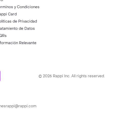
érminos y Condiciones
appi Card
olíticas de Privacidad
ratamiento de Datos
QRs
nformación Relevante
ry
©
2026
Rappi Inc. All rights reserved.
ionesrappi@rappi.com