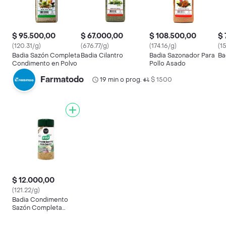
$ 95.500,00
$ 67.000,00
$ 108.500,00
$ 
(120.31/g)
(676.77/g)
(174.16/g)
(1
Badia Sazón Completa
Badia Cilantro
Badia Sazonador Para
Ba
Condimento en Polvo
Pollo Asado
Farmatodo
19 min o prog.
$ 1500
•
$ 12.000,00
(121.22/g)
Badia Condimento
Sazón Completa
Original