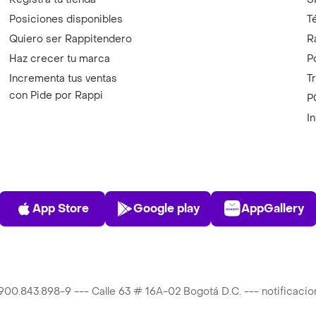
Posiciones disponibles
T
Quiero ser Rappitendero
R
Haz crecer tu marca
P
Incrementa tus ventas
T
con Pide por Rappi
P
I
App Store
Play Store
AppGalle
App Store
Google play
AppGallery
T 900.843.898-9 --- Calle 63 # 16A-02 Bogotá D.C. --- notificac