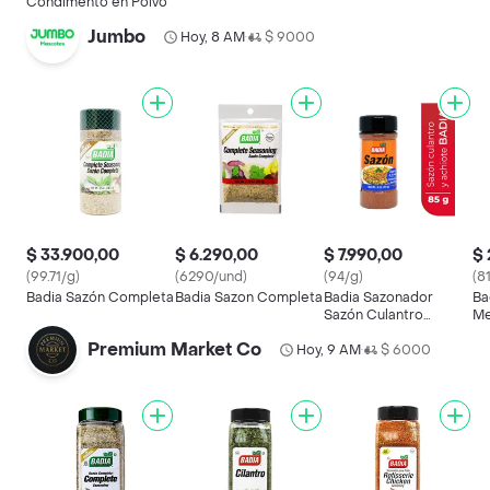
Condimento en Polvo
Jumbo
Hoy, 8 AM
$ 9000
•
$ 33.900,00
$ 6.290,00
$ 7.990,00
$ 
(99.71/g)
(6290/und)
(94/g)
(8
Badia Sazón Completa
Badia Sazon Completa
Badia Sazonador
Ba
Sazón Culantro
Me
Achiote
It
Premium Market Co
Hoy, 9 AM
$ 6000
•