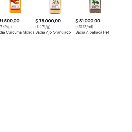
71.500,00
$ 78.000,00
$ 51.000,00
57.49/g)
(114.71/g)
(431.13/ml)
dia Cúrcuma Molida
Badia Ajo Granulado
Badia Albahaca Pet