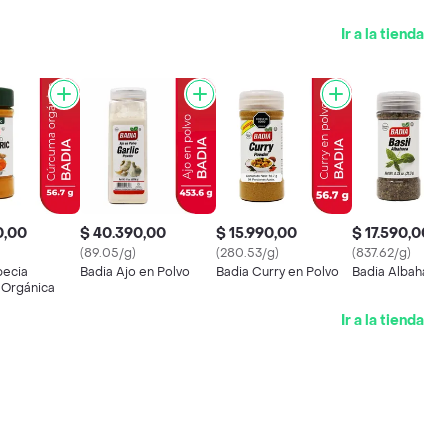
Ir a la tienda
0,00
$ 40.390,00
$ 15.990,00
$ 17.590,00
(89.05/g)
(280.53/g)
(837.62/g)
pecia
Badia Ajo en Polvo
Badia Curry en Polvo
Badia Albahaca 
Orgánica
Ir a la tienda