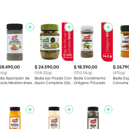
28.490,00
$ 24.590,00
$ 18.390,00
$ 26.79
14/g)
(108.33/g)
(1313.58/g)
(470/g)
dia Sazonador de
Badia Ajo Picado Con
Badia Condimento
Badia Es
zcla Mediterránea
Sazón Completa 226.7
Orégano Triturado
Cúrcuma 
alianas
g