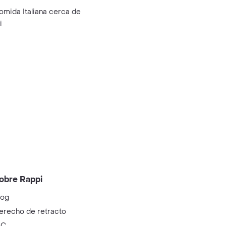
omida Italiana cerca de
i
obre Rappi
log
erecho de retracto
IC