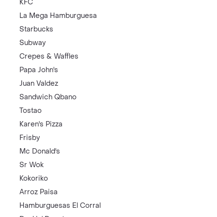
KFC
La Mega Hamburguesa
Starbucks
Subway
Crepes & Waffles
Papa John's
Juan Valdez
Sandwich Qbano
Tostao
Karen's Pizza
Frisby
Mc Donald's
Sr Wok
Kokoriko
Arroz Paisa
Hamburguesas El Corral