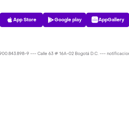
App Store
Play Store
AppGalle
App Store
Google play
AppGallery
T 900.843.898-9 --- Calle 63 # 16A-02 Bogotá D.C. --- notificac