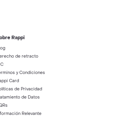
obre Rappi
log
erecho de retracto
IC
érminos y Condiciones
appi Card
olíticas de Privacidad
ratamiento de Datos
QRs
nformación Relevante