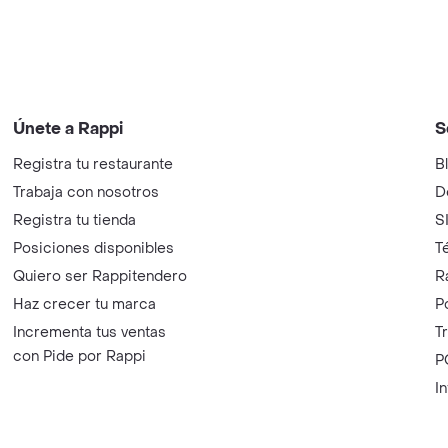
Únete a Rappi
S
Registra tu restaurante
B
Trabaja con nosotros
D
Registra tu tienda
S
Posiciones disponibles
T
Quiero ser Rappitendero
R
Haz crecer tu marca
P
Incrementa tus ventas
T
con Pide por Rappi
P
I