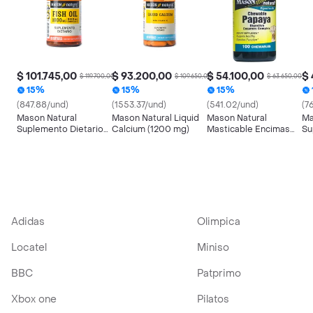
$ 101.745,00
$ 93.200,00
$ 54.100,00
$ 
$ 119.700,00
$ 109.650,00
$ 63.650,00
15%
15%
15%
(847.88/und)
(1553.37/und)
(541.02/und)
(7
Mason Natural
Mason Natural Liquid
Mason Natural
Ma
Suplemento Dietario
Calcium (1200 mg)
Masticable Encimas
Su
Fish Oil
Digestivas Sabor
Bi
Papaya
Adidas
Olimpica
Locatel
Miniso
BBC
Patprimo
Xbox one
Pilatos