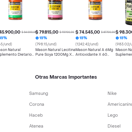
45.900,00
$ 79.815,00
$ 74.545,00
$ 98.30
$ 54.000,00
$ 93.900,00
$ 87.700,00
15%
15%
15%
15%
65/und)
(798.15/und)
(1242.42/und)
(983.02/
son Natural
Mason Natural Lecitina
Mason Natural A 6Mg
Mason Na
plemento Dietario
Pure Soya 1200Mg X
Antioxidante X 60
Suplemen
otin (800 mg)
100 Perlas
Softgels Luteina
Flax Seed
Otras Marcas Importantes
Samsung
Nike
Corona
Americanin
Haceb
Lego
Atenea
Diesel