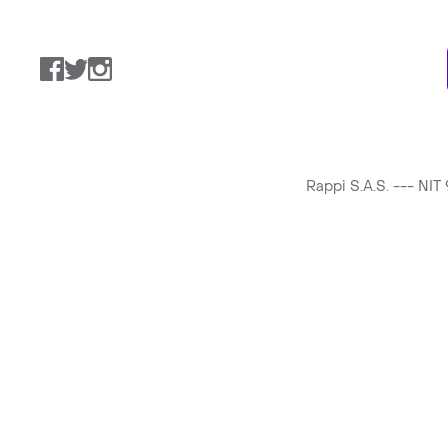
Facebook
Twitter
Instagram
Rappi S.A.S. --- NI