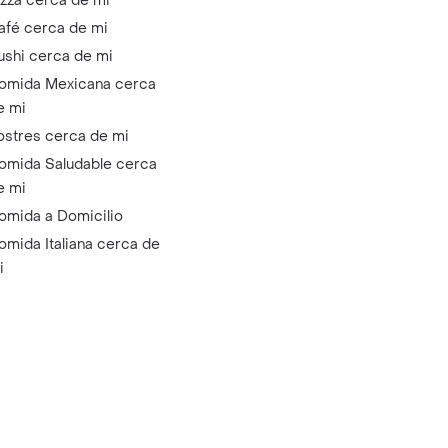
izza cerca de mi
afé cerca de mi
ushi cerca de mi
omida Mexicana cerca
e mi
ostres cerca de mi
omida Saludable cerca
e mi
omida a Domicilio
omida Italiana cerca de
i