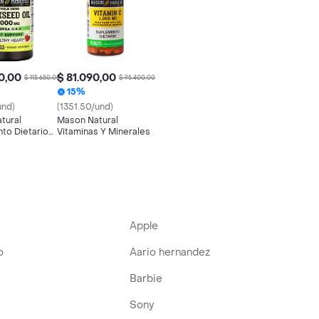
0,00
$ 81.090,00
$ 115.650,00
$ 95.400,00
15%
und)
(1351.50/und)
tural
Mason Natural
to Dietario
Vitaminas Y Minerales
 Oil Linaza
Apple
o
Aario hernandez
Barbie
Sony