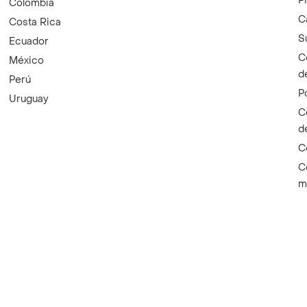
P
Colombia
C
Costa Rica
S
Ecuador
C
México
d
Perú
P
Uruguay
C
d
C
C
m