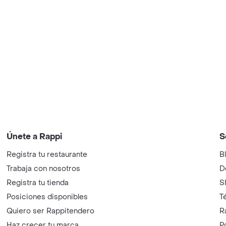
Únete a Rappi
S
Registra tu restaurante
B
Trabaja con nosotros
D
Registra tu tienda
S
Posiciones disponibles
T
Quiero ser Rappitendero
R
Haz crecer tu marca
P