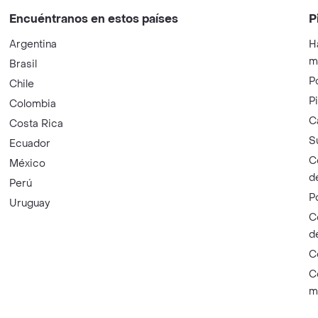
Encuéntranos en estos países
P
Argentina
H
m
Brasil
P
Chile
P
Colombia
C
Costa Rica
S
Ecuador
C
México
d
Perú
P
Uruguay
C
d
C
C
m