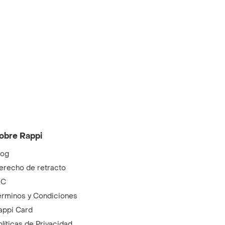
obre Rappi
log
erecho de retracto
IC
érminos y Condiciones
appi Card
olíticas de Privacidad