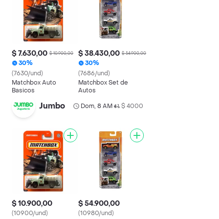
$ 7.630,00
$ 38.430,00
$ 10.900,00
$ 54.900,00
30%
30%
(7630/und)
(7686/und)
Matchbox Auto
Matchbox Set de
Basicos
Autos
Jumbo
Dom, 8 AM
$ 4000
•
$ 10.900,00
$ 54.900,00
(10900/und)
(10980/und)