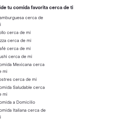
ide tu comida favorita cerca de ti
amburguesa cerca de
i
ollo cerca de mi
izza cerca de mi
afé cerca de mi
ushi cerca de mi
omida Mexicana cerca
e mi
ostres cerca de mi
omida Saludable cerca
e mi
omida a Domicilio
omida Italiana cerca de
i