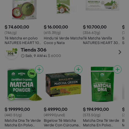
$ 74.600,00
$ 16.000,00
$ 10.700,00
$ 4
(746/g)
(615.39/g)
(356.67/g)
(753
Té Matcha en polvo
Hindu té Verde Matcha
Té Matcha Vanilla
Sup
NATURES HEART 100
Coco y Nata
NATURES HEART 30
Sol
gr
gr
Tienda 306
Sab, 9 AM
$ 6000
•
$ 199.990,00
$ 49.990,00
$ 194.990,00
$ 3
(440.51/g)
(49990/und)
(573.50/g)
(34
Matcha Dna Te Verde
Bigelow Té Matcha
Matcha Dna Té Verde
Bit
Matcha En Polvo
Verde Con Cúrcuma
Matcha En Polvo
Mat