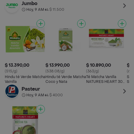
Organico Certificado
Mezcla Única Té Verde
Certificación Orgánica
Con
Jumbo
Usda Organic Energia
Matcha Y Cúrcuma 18
Aporta Antioxidantes,
Ene
Hoy, 9 AM
$ 11.500
•
Natural Y
Bolsitas 0.82 Oz 23g
Complejo B, Usd
Con
Antioxidantes Lata 16
Organic 12 Oz. (340 G)
Pir
Oz 454 G
$ 13.390,00
$ 13.990,00
$ 10.890,00
$ 3
(515/g)
(538.08/g)
(363/g)
(64
Hindu té Verde Matcha
Hindu té Verde Matcha
Té Matcha Vanilla
Sup
Vainilla
Coco y Nata
NATURES HEART 30
Sol
gr
Pasteur
Hoy, 9 AM
$ 4000
•