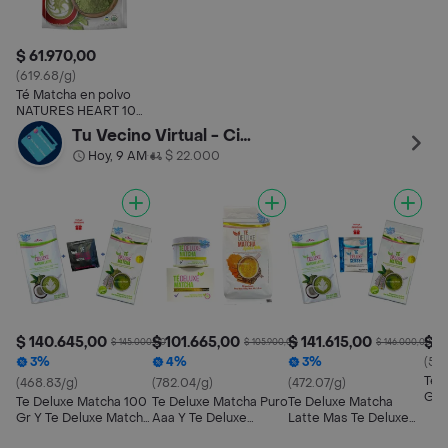
$ 61.970,00
(619.68/g)
Té Matcha en polvo
NATURES HEART 100
gr
Tu Vecino Virtual - Ciudad Montes
Hoy, 9 AM
$ 22.000
•
$ 140.645,00
$ 101.665,00
$ 141.615,00
$ 5
$ 145.000,00
$ 105.900,00
$ 146.000,00
3%
4%
3%
(519
Te 
(468.83/g)
(782.04/g)
(472.07/g)
Gol
Te Deluxe Matcha 100
Te Deluxe Matcha Puro
Te Deluxe Matcha
Gr Y Te Deluxe Matcha
Aaa Y Te Deluxe
Latte Mas Te Deluxe
Latte 200 Gr
Matcha Golden Milk
Matcha