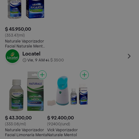
$ 45.950,00
(353.47/ml)
Naturale Vaporizador
Facial Naturale Mentol
Eucalipto
Locatel
Vie, 9 AM
$ 3500
•
$ 43.300,00
$ 92.400,00
(333.08/ml)
(92400/und)
Naturale Vaporizador
Vick Vaporizador
Facial Limonaría Menta
Naturale Mentol