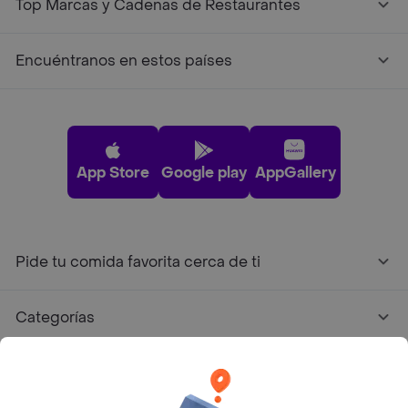
Top Marcas y Cadenas de Restaurantes
Encuéntranos en estos países
App Store
Google play
AppGallery
Pide tu comida favorita cerca de ti
Categorías
Únete a Rappi