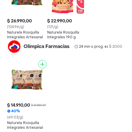
$ 26.990,00
$ 22.990,00
(124.96/g)
(121/g)
Naturela Rosquilla
Naturela Rosquilla
Integrales Artesanal
Integrales 190 g
Olímpica Farmacias
24 min o prog.
$ 2000
•
$ 14.910,00
$ 24.850,00
40%
(69.03/g)
Naturela Rosquilla
Integrales Artesanal