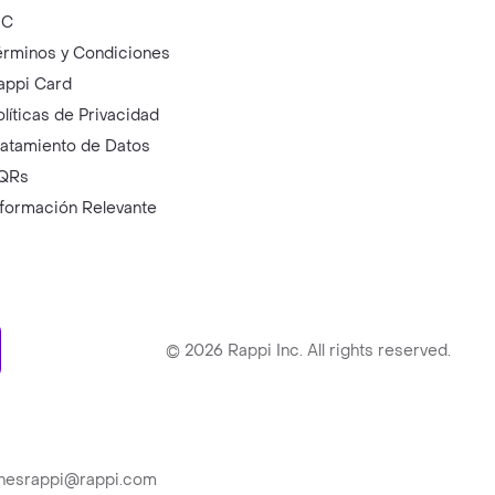
IC
érminos y Condiciones
appi Card
olíticas de Privacidad
ratamiento de Datos
QRs
nformación Relevante
ry
©
2026
Rappi Inc. All rights reserved.
ionesrappi@rappi.com