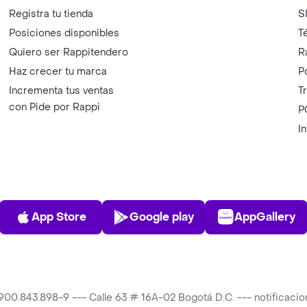
Registra tu tienda
S
Posiciones disponibles
T
Quiero ser Rappitendero
R
Haz crecer tu marca
P
Incrementa tus ventas
T
con Pide por Rappi
P
I
App Store
Play Store
AppGalle
App Store
Google play
AppGallery
T 900.843.898-9 --- Calle 63 # 16A-02 Bogotá D.C. --- notificac