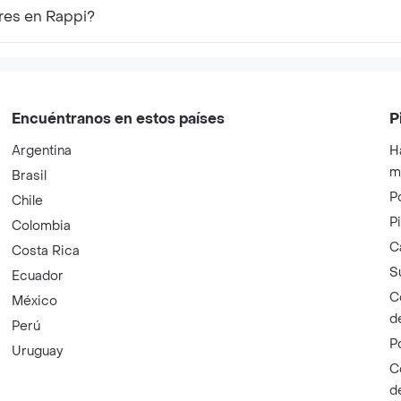
res en Rappi?
Encuéntranos en estos países
P
Argentina
H
m
Brasil
P
Chile
P
Colombia
C
Costa Rica
S
Ecuador
C
México
d
Perú
P
Uruguay
C
d