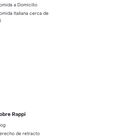
omida a Domicilio
omida Italiana cerca de
i
obre Rappi
log
erecho de retracto