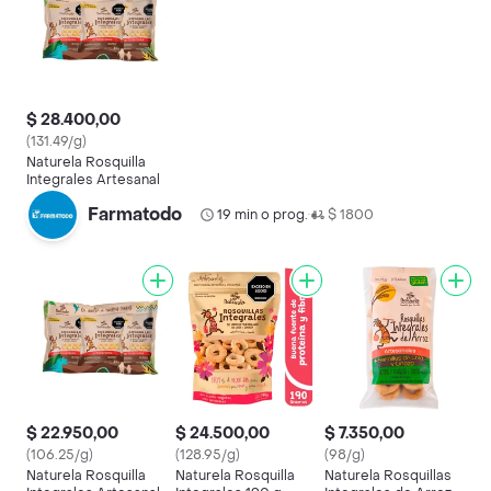
$ 28.400,00
(131.49/g)
Naturela Rosquilla
Integrales Artesanal
Farmatodo
19 min o prog.
$ 1800
•
$ 22.950,00
$ 24.500,00
$ 7.350,00
(106.25/g)
(128.95/g)
(98/g)
Naturela Rosquilla
Naturela Rosquilla
Naturela Rosquillas