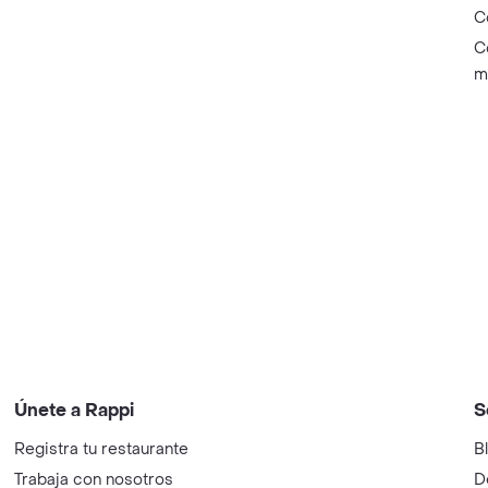
C
C
m
Únete a Rappi
S
Registra tu restaurante
B
Trabaja con nosotros
D