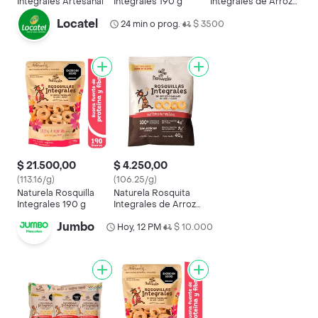
Integrales Artesanal
Integrales 190 g
Integrales de Arroz
con Chía y Linaza
Locatel
24 min o prog.
$ 3500
•
$ 21.500,00
$ 4.250,00
(113.16/g)
(106.25/g)
Naturela Rosquilla
Naturela Rosquita
Integrales 190 g
Integrales de Arroz
Semillas de Chía y
Jumbo
Linaza
Hoy, 12 PM
$ 10.000
•