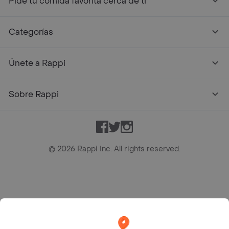
Pide tu comida favorita cerca de ti
Categorías
Únete a Rappi
Sobre Rappi
Facebook
Twitter
Instagram
©
2026
Rappi Inc. All rights reserved.
Rappi S.A.S. --- NIT 900.843.898-9 --- Calle 63 # 16A-02
Bogotá D.C. --- notificacionesrappi@rappi.com