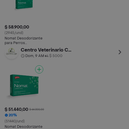
$ 58.900,00
(2945/und)
Nomat Desodorizante
para Perros
Comprimidos (75 mg)
Centro Veterinario Country Can
Dom, 9 AM
$ 5000
•
$ 51.440,00
$ 64.300,00
20%
(51440/und)
Nomat Desodorizante