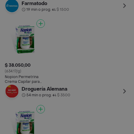
Piojos Plus (1 %)
Farmatodo
19 min o prog.
$ 1500
•
$ 38.050,00
(634.17/g)
Nopion Permetrina
Crema Capilar para
Piojos Plus (1 %)
Droguería Alemana
54 min o prog.
$ 3500
•