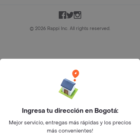
Facebook
Twitter
Instagram
©
2026
Rappi Inc. All rights reserved.
Rappi S.A.S. --- NIT 900.843.898-9 --- Calle 63 # 16A-02
Bogotá D.C. --- notificacionesrappi@rappi.com
Ingresa tu dirección en Bogotá:
Mejor servicio, entregas más rápidas y los precios
más convenientes!