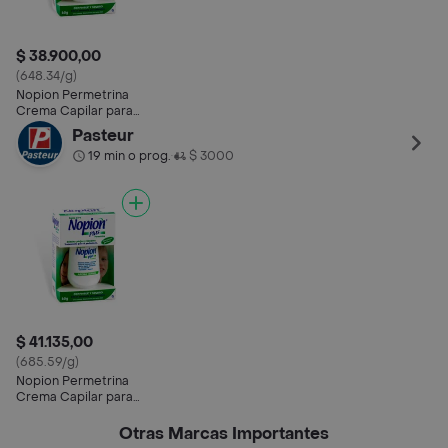
$ 38.900,00
(648.34/g)
Nopion Permetrina
Crema Capilar para
Piojos Plus (1 %)
Pasteur
19 min o prog.
$ 3000
•
$ 41.135,00
(685.59/g)
Nopion Permetrina
Crema Capilar para
Piojos Plus (1 %)
Otras Marcas Importantes