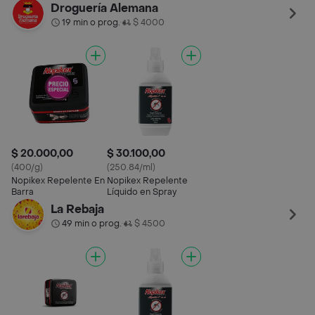
Spray
Droguería Alemana
19 min o prog.
$ 4000
•
$ 20.000,00
$ 30.100,00
(400/g)
(250.84/ml)
Nopikex Repelente En
Nopikex Repelente
Barra
Líquido en Spray
La Rebaja
49 min o prog.
$ 4500
•