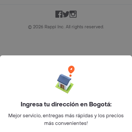
Facebook
Twitter
Instagram
©
2026
Rappi Inc. All rights reserved.
Rappi S.A.S. --- NIT 900.843.898-9 --- Calle 63 # 16A-02
Bogotá D.C. --- notificacionesrappi@rappi.com
Ingresa tu dirección en Bogotá:
Mejor servicio, entregas más rápidas y los precios
más convenientes!