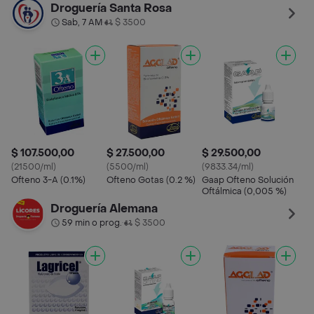
Droguería Santa Rosa
Sab, 7 AM
$ 3500
•
$ 107.500,00
$ 27.500,00
$ 29.500,00
(21500/ml)
(5500/ml)
(9833.34/ml)
Ofteno 3-A (0.1%)
Ofteno Gotas (0.2 %)
Gaap Ofteno Solución
Oftálmica (0,005 %)
Droguería Alemana
59 min o prog.
$ 3500
•