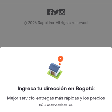
Facebook
Twitter
Instagram
©
2026
Rappi Inc. All rights reserved.
Rappi S.A.S. --- NIT 900.843.898-9 --- Calle 63 # 16A-02
Bogotá D.C. --- notificacionesrappi@rappi.com
Ingresa tu dirección en Bogotá:
Mejor servicio, entregas más rápidas y los precios
más convenientes!