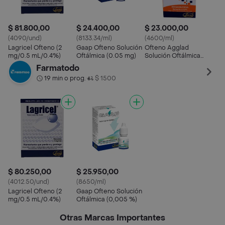
$ 81.800,00
$ 24.400,00
$ 23.000,00
(4090/und)
(8133.34/ml)
(4600/ml)
Lagricel Ofteno (2
Gaap Ofteno Solución
Ofteno Agglad
mg/0.5 mL/0.4%)
Oftálmica (0.05 mg)
Solución Oftálmica
Estéril Caja Con
Farmatodo
Frasco Gotero
19 min o prog.
$ 1500
•
$ 80.250,00
$ 25.950,00
(4012.50/und)
(8650/ml)
Lagricel Ofteno (2
Gaap Ofteno Solución
mg/0.5 mL/0.4%)
Oftálmica (0,005 %)
Otras Marcas Importantes