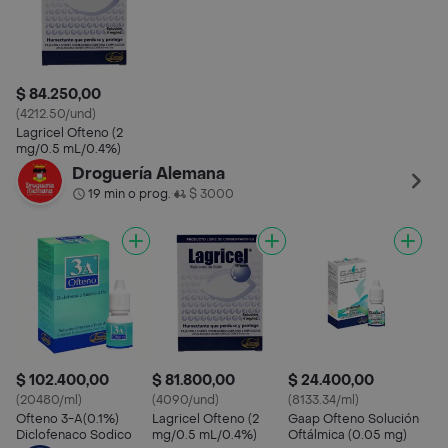
$ 84.250,00
(4212.50/und)
Lagricel Ofteno (2
mg/0.5 mL/0.4%)
Droguería Alemana
19 min o prog.
$ 3000
•
$ 102.400,00
$ 81.800,00
$ 24.400,00
(20480/ml)
(4090/und)
(8133.34/ml)
Ofteno 3-A(0.1%)
Lagricel Ofteno (2
Gaap Ofteno Solución
Diclofenaco Sodico
mg/0.5 mL/0.4%)
Oftálmica (0.05 mg)