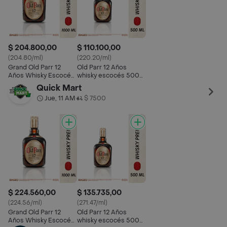
$ 204.800,00
$ 110.100,00
(204.80/ml)
(220.20/ml)
Grand Old Parr 12
Old Parr 12 Años
Años Whisky Escocés
whisky escocés 500
Blended Scotch
ml
Quick Mart
Premium
Jue, 11 AM
$ 7500
•
$ 224.560,00
$ 135.735,00
(224.56/ml)
(271.47/ml)
Grand Old Parr 12
Old Parr 12 Años
Años Whisky Escocés
whisky escocés 500