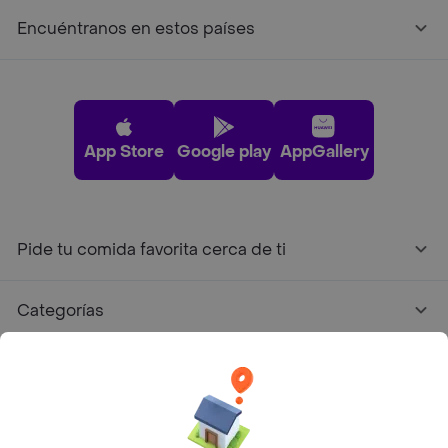
Encuéntranos en estos países
App Store
Google play
AppGallery
Pide tu comida favorita cerca de ti
Categorías
Únete a Rappi
Sobre Rappi