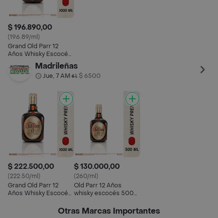
$ 196.890,00
(196.89/ml)
Grand Old Parr 12
Años Whisky Escocés
Blended Scotch
Madrileñas
Premium
Jue, 7 AM
$ 6500
•
$ 222.500,00
$ 130.000,00
(222.50/ml)
(260/ml)
Grand Old Parr 12
Old Parr 12 Años
Años Whisky Escocés
whisky escocés 500
Blended Scotch
ml
Premium
Otras Marcas Importantes