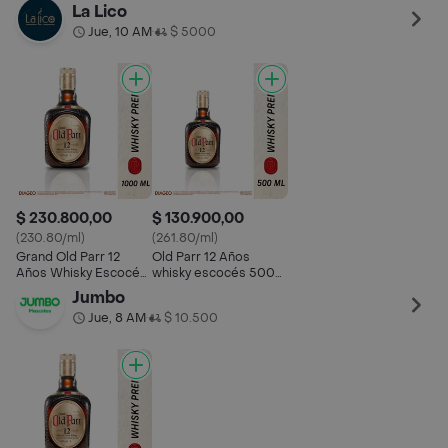
Blended Scotch
ml
La Lico
Premium
Jue, 10 AM
$ 5000
•
$ 230.800,00
$ 130.900,00
(230.80/ml)
(261.80/ml)
Grand Old Parr 12
Old Parr 12 Años
Años Whisky Escocés
whisky escocés 500
Blended Scotch
ml
Jumbo
Premium
Jue, 8 AM
$ 10.500
•