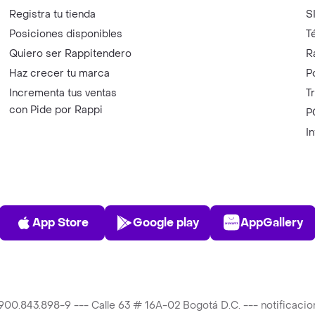
Registra tu tienda
S
Posiciones disponibles
T
Quiero ser Rappitendero
R
Haz crecer tu marca
P
Incrementa tus ventas
T
con Pide por Rappi
P
I
App Store
Play Store
AppGalle
App Store
Google play
AppGallery
T 900.843.898-9 --- Calle 63 # 16A-02 Bogotá D.C. --- notificac