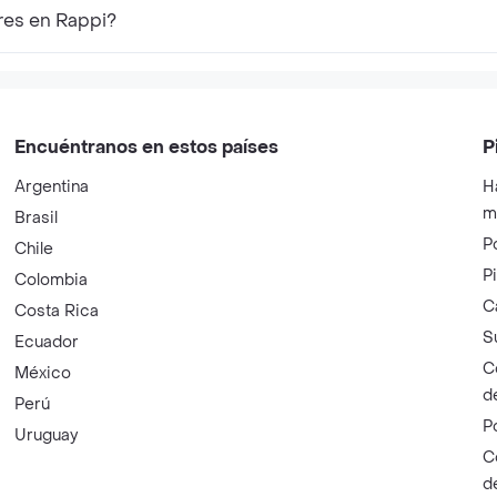
res en Rappi?
Encuéntranos en estos países
P
Argentina
H
m
Brasil
P
Chile
P
Colombia
C
Costa Rica
S
Ecuador
C
México
d
Perú
P
Uruguay
C
d