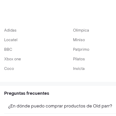
Años
Blended Scotch
Premium
Adidas
Olimpica
Locatel
Miniso
BBC
Patprimo
Xbox one
Pilatos
Coco
Invicta
Preguntas frecuentes
¿En dónde puedo comprar productos de Old parr?