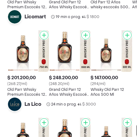
Old Parr Whisky
Grand Old Parr 12
Old Parr 12 Años
Wh
Premium Escocés 12
Años Whisky Escocés
whisky escocés 500
Añ
Años
Blended Scotch
ml
Licomart
Premium
19 min o prog.
$ 1800
•
$ 201.200,00
$ 248.200,00
$ 147.000,00
(268.27/ml)
(248.20/ml)
(294/ml)
Old Parr Whisky
Grand Old Parr 12
Whisky Old Parr 12
Premium Escocés 12
Años Whisky Escocés
Años 500 Ml
Años
Blended Scotch
La Lico
Premium
24 min o prog.
$ 3000
•