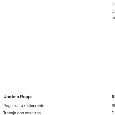
C
C
m
Únete a Rappi
S
Registra tu restaurante
B
Trabaja con nosotros
D