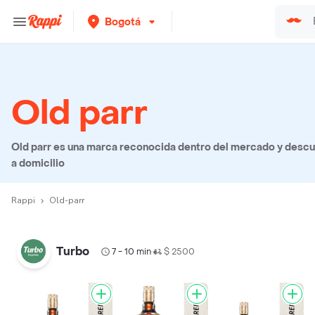
Bogotá
Old parr
Old parr es una marca reconocida dentro del mercado y descub
a domicilio
Rappi
Old-parr
Turbo
7 - 10 min
$ 2500
•