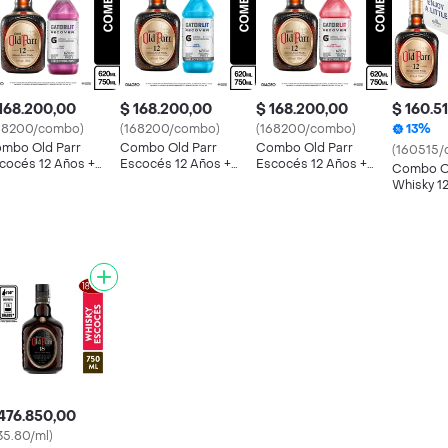
168.200,00
$ 168.200,00
$ 168.200,00
$ 160.5
68200/combo)
(168200/combo)
(168200/combo)
13%
mbo Old Parr
Combo Old Parr
Combo Old Parr
(160515/
cocés 12 Años +
Escocés 12 Años +
Escocés 12 Años +
Combo Ol
torade Gatorlit Uva
Gatorlit Mora 620 mL
Gatorlit Fresa Kiwi
Whisky 1
0 mL
Pet
620 mL Pet
Coronita 
Cerveza 
476.850,00
35.80/ml)