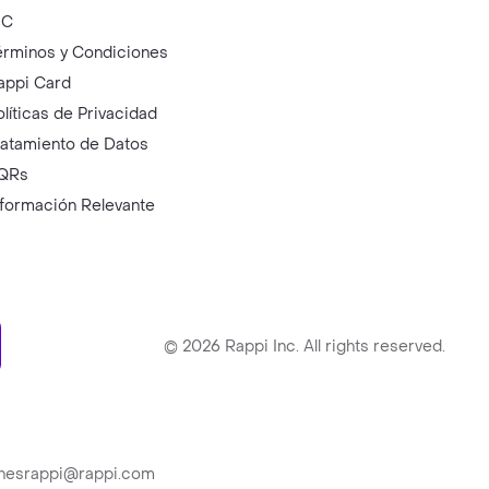
IC
érminos y Condiciones
appi Card
olíticas de Privacidad
ratamiento de Datos
QRs
nformación Relevante
ry
©
2026
Rappi Inc. All rights reserved.
ionesrappi@rappi.com