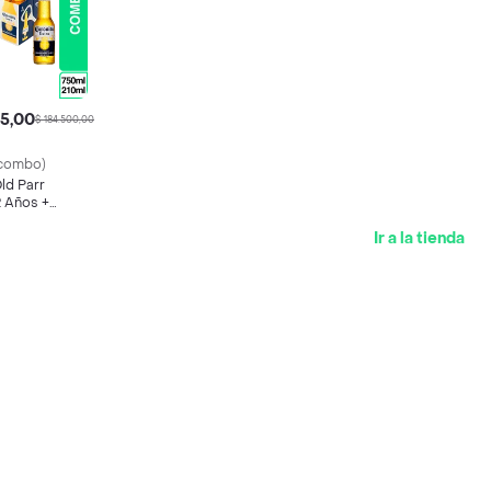
15,00
$ 184.500,00
combo)
d Parr
2 Años +
Extra
Ir a la tienda
6 Und