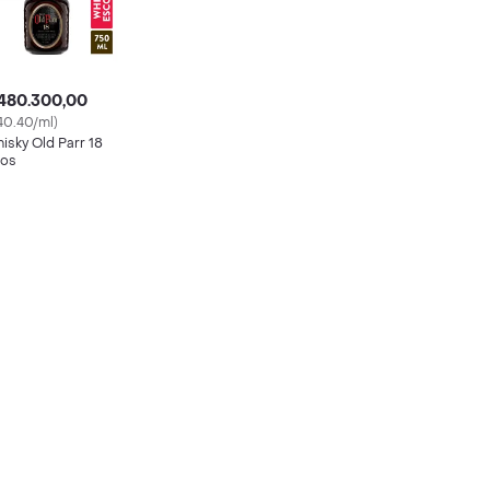
480.300,00
40.40/ml)
isky Old Parr 18
os