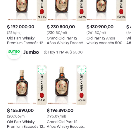
$ 192.000,00
$ 230.800,00
$ 130.900,00
$ 
(256/ml)
(230.80/ml)
(261.80/ml)
(6
Old Parr Whisky
Grand Old Parr 12
Old Parr 12 Años
Wh
Premium Escocés 12
Años Whisky Escocés
whisky escocés 500
Añ
Años
Blended Scotch
ml
Jumbo
Premium
Hoy, 1 PM
$ 6500
•
$ 155.890,00
$ 196.890,00
(207.86/ml)
(196.89/ml)
Old Parr Whisky
Grand Old Parr 12
Premium Escocés 12
Años Whisky Escocés