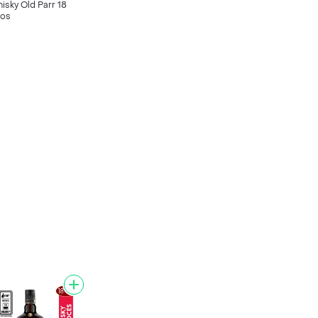
isky Old Parr 18
os