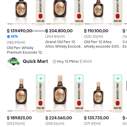
$ 139.490,00
$ 204.800,00
$ 110.100,00
$ 
$ 162.200,00
14%
(204.80/ml)
(220.20/ml)
(1
Grand Old Parr 12
Old Parr 12 Años
Co
(185.99/ml)
Años Whisky Escocés
whisky escocés 500
Es
Old Parr Whisky
Blended Scotch
ml
Ga
Premium Escocés 12
Premium
62
Años
Quick Mart
Hoy, 12 PM
$ 4500
•
$ 189.825,00
$ 224.560,00
$ 135.735,00
$ 
(253.10/ml)
(224.56/ml)
(271.47/ml)
(6