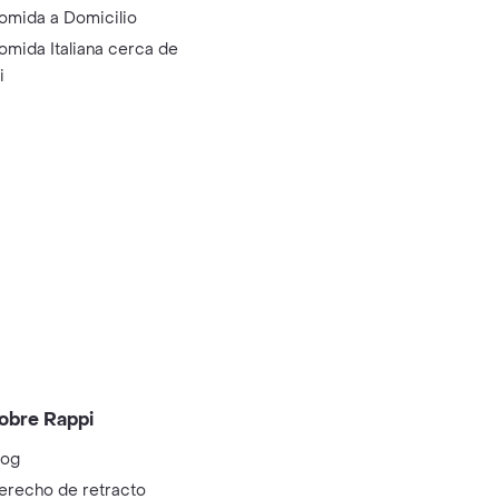
omida a Domicilio
omida Italiana cerca de
i
obre Rappi
log
erecho de retracto