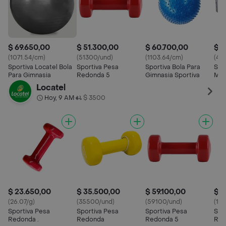
$ 69.650,00
$ 51.300,00
$ 60.700,00
$ 1
(1071.54/cm)
(51300/und)
(1103.64/cm)
(44.
Sportiva Locatel Bola
Sportiva Pesa
Sportiva Bola Para
Spo
Para Gimnasia
Redonda 5
Gimnasia Sportiva
Muñ
Locatel
Hoy, 9 AM
$ 3500
•
$ 23.650,00
$ 35.500,00
$ 59.100,00
$ 1
(26.07/g)
(35500/und)
(59100/und)
(11
Sportiva Pesa
Sportiva Pesa
Sportiva Pesa
Spo
Redonda .
Redonda
Redonda 5
Red