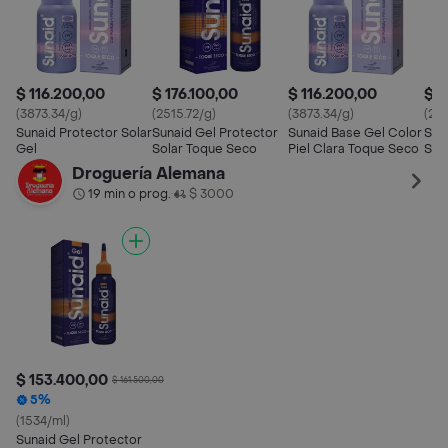
$ 116.200,00
$ 176.100,00
$ 116.200,00
$ 2
(3873.34/g)
(2515.72/g)
(3873.34/g)
(20
Sunaid Protector Solar
Sunaid Gel Protector
Sunaid Base Gel Color
Sun
Gel
Solar Toque Seco
Piel Clara Toque Seco
Spf
Droguería Alemana
19 min o prog.
$ 3000
•
$ 153.400,00
$ 161.500,00
5%
(1534/ml)
Sunaid Gel Protector