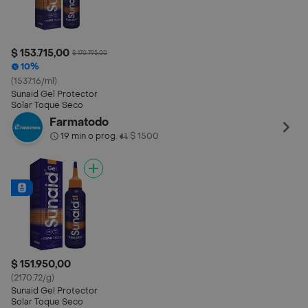
$ 153.715,00
$ 170.795,00
10%
(1537.16/ml)
Sunaid Gel Protector
Solar Toque Seco
Farmatodo
19 min o prog.
$ 1500
•
$ 151.950,00
(2170.72/g)
Sunaid Gel Protector
Solar Toque Seco