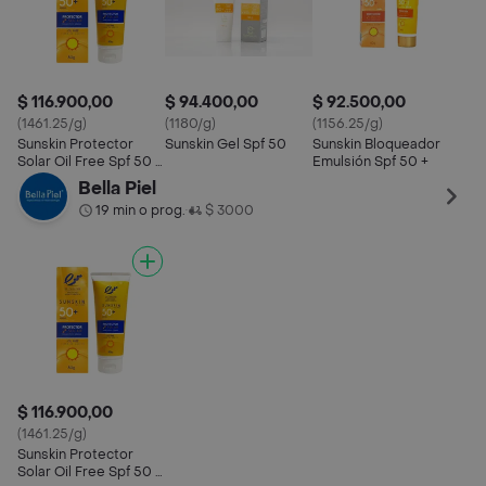
$ 116.900,00
$ 94.400,00
$ 92.500,00
(1461.25/g)
(1180/g)
(1156.25/g)
Sunskin Protector
Sunskin Gel Spf 50
Sunskin Bloqueador
Solar Oil Free Spf 50 +
Emulsión Spf 50 +
x 80 gr
Bella Piel
19 min o prog.
$ 3000
•
$ 116.900,00
(1461.25/g)
Sunskin Protector
Solar Oil Free Spf 50 +