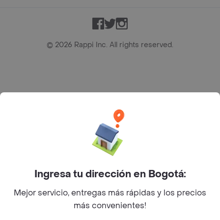
Facebook
Twitter
Instagram
©
2026
Rappi Inc. All rights reserved.
Rappi S.A.S. --- NIT 900.843.898-9 --- Calle 63 # 16A-02
Bogotá D.C. --- notificacionesrappi@rappi.com
Ingresa tu dirección en Bogotá:
Mejor servicio, entregas más rápidas y los precios
más convenientes!