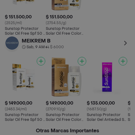
$ 151.500,00
$ 151.500,00
(2525/ml)
(2754.55/g)
Sunstop Protector
Sunstop Protector
Solar Oil Free Spf 50 +
Solar Oil Free Color
x60 ml
SPF 50+
MEIKREM B
Sab, 9 AM
$ 6000
•
$ 149.000,00
$ 149.000,00
$ 135.000,00
$ 1
(2483.34/ml)
(2709.10/g)
(1687.50/g)
(177
Sunstop Protector
Sunstop Protector
Sunstop Protector
Sun
Solar Oil Free Spf 50 +
Solar Oil Free Color
Solar Gel Antiedad Spf
Sol
x60 ml
SPF 50+
50 +
Spf
Otras Marcas Importantes