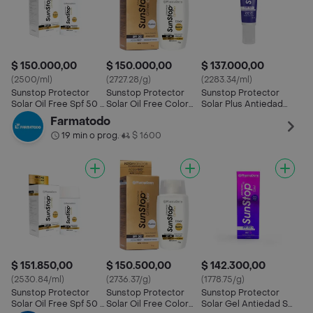
$ 150.000,00
$ 150.000,00
$ 137.000,00
(2500/ml)
(2727.28/g)
(2283.34/ml)
Sunstop Protector
Sunstop Protector
Sunstop Protector
Solar Oil Free Spf 50 +
Solar Oil Free Color
Solar Plus Antiedad
x60 ml
SPF 50+
Spf50 +
Farmatodo
19 min o prog.
$ 1600
•
$ 151.850,00
$ 150.500,00
$ 142.300,00
(2530.84/ml)
(2736.37/g)
(1778.75/g)
Sunstop Protector
Sunstop Protector
Sunstop Protector
Solar Oil Free Spf 50 +
Solar Oil Free Color
Solar Gel Antiedad Spf