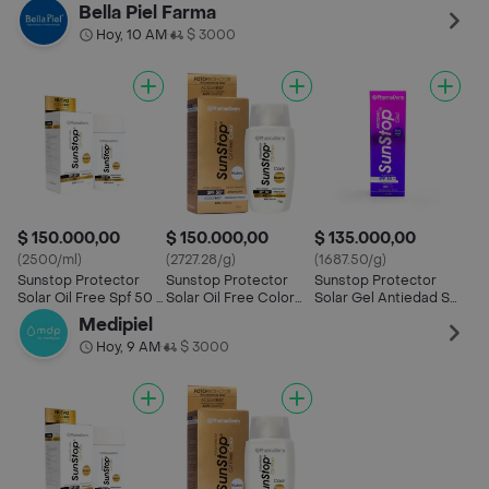
x60 ml
SPF 50+
50 +
Bella Piel Farma
Hoy, 10 AM
$ 3000
•
$ 150.000,00
$ 150.000,00
$ 135.000,00
(2500/ml)
(2727.28/g)
(1687.50/g)
Sunstop Protector
Sunstop Protector
Sunstop Protector
Solar Oil Free Spf 50 +
Solar Oil Free Color
Solar Gel Antiedad Spf
x60 ml
SPF 50+
50 +
Medipiel
Hoy, 9 AM
$ 3000
•