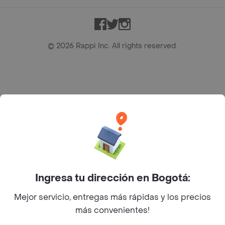
Facebook
Twitter
Instagram
©
2026
Rappi Inc. All rights reserved.
Rappi S.A.S. --- NIT 900.843.898-9 --- Calle 63 # 16A-02
Bogotá D.C. --- notificacionesrappi@rappi.com
Ingresa tu dirección en Bogotá:
Mejor servicio, entregas más rápidas y los precios
más convenientes!