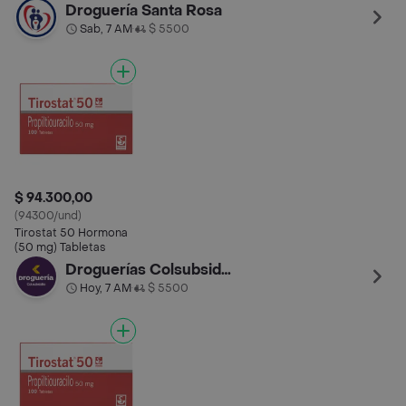
Droguería Santa Rosa
Sab, 7 AM
$ 5500
•
$ 94.300,00
(94300/und)
Tirostat 50 Hormona
(50 mg) Tabletas
Droguerías Colsubsidio
Hoy, 7 AM
$ 5500
•