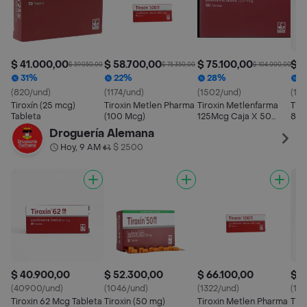
$ 41.000,00
$ 58.700,00
$ 75.100,00
$ 7
$ 59.050,00
$ 75.350,00
$ 104.000,00
31%
22%
28%
1
(820/und)
(1174/und)
(1502/und)
(141
Tiroxín (25 mcg)
Tiroxin Metlen Pharma
Tiroxin Metlenfarma
Tiro
Tableta
(100 Mcg)
125Mcg Caja X 50
88 
Tabletas
Droguería Alemana
Hoy, 9 AM
$ 2500
•
$ 40.900,00
$ 52.300,00
$ 66.100,00
$ 7
(40900/und)
(1046/und)
(1322/und)
(14
Tiroxin 62 Mcg Tableta
Tiroxin (50 mg)
Tiroxin Metlen Pharma
Tiro