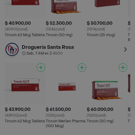
$ 40.900,00
$ 52.300,00
$ 50.700,00
$ 7
(40900/und)
(1046/und)
(1014/und)
(14
Tiroxin 62 Mcg Tableta
Tiroxin (50 mg)
Tiroxín (25 mcg)
Tiro
88 
Droguería Santa Rosa
Sab, 7 AM
$ 4500
•
$ 43.900,00
$ 61.500,00
$ 60.000,00
$ 1
(43900/und)
(1230/und)
(1200/und)
(11
Tiroxin 62 Mcg Tableta
Tiroxin Metlen Pharma
Tiroxin (50 mg)
Tiro
(100 Mcg)