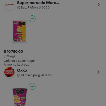
Surtido
Supermercado Mercaboy
Sab, 7 AM
$ 6000
•
$ 10.750,00
(8.96/g)
Colanta Sixpack Yagur
Alimento Lácteo
Surtido
Oxxo
24 min o prog.
$ 3000
•