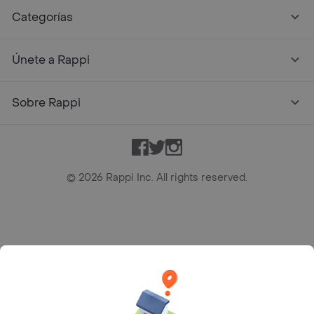
Categorías
Únete a Rappi
Sobre Rappi
Facebook
Twitter
Instagram
©
2026
Rappi Inc. All rights reserved.
Rappi S.A.S. --- NIT 900.843.898-9 --- Calle 63 # 16A-02
Bogotá D.C. --- notificacionesrappi@rappi.com