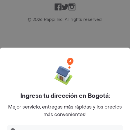
Facebook
Twitter
Instagram
©
2026
Rappi Inc. All rights reserved.
Rappi S.A.S. --- NIT 900.843.898-9 --- Calle 63 # 16A-02
Bogotá D.C. --- notificacionesrappi@rappi.com
Ingresa tu dirección en Bogotá:
Mejor servicio, entregas más rápidas y los precios
más convenientes!