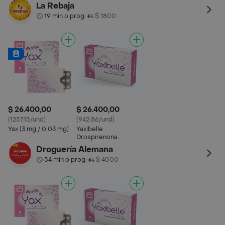
Etinilestradiol (3 mg /
La Rebaja
0.02 mg)
19 min o prog.
$ 1800
•
$ 26.400,00
$ 26.400,00
(1257.15/und)
(942.86/und)
Yax (3 mg / 0.03 mg)
Yaxibelle
Drospirenona
Etinilestradiol (3 mg /
Droguería Alemana
0.02 mg)
54 min o prog.
$ 4000
•