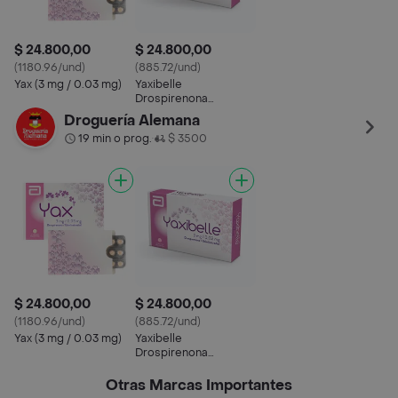
$ 24.800,00
$ 24.800,00
(1180.96/und)
(885.72/und)
Yax (3 mg / 0.03 mg)
Yaxibelle
Drospirenona
Etinilestradiol (3 mg /
Droguería Alemana
0.02 mg)
19 min o prog.
$ 3500
•
$ 24.800,00
$ 24.800,00
(1180.96/und)
(885.72/und)
Yax (3 mg / 0.03 mg)
Yaxibelle
Drospirenona
Etinilestradiol (3 mg /
0.02 mg)
Otras Marcas Importantes