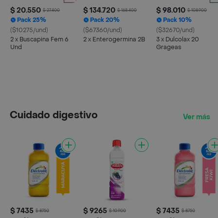
$ 20.550
$ 134.720
$ 98.010
$ 27.400
$ 168.400
$ 108.900
Pack 25%
Pack 20%
Pack 10%
($10275/und)
($67360/und)
($32670/und)
2 x Buscapina Fem 6
2 x Enterogermina 2B
3 x Dulcolax 20
Und
Grageas
Cuidado digestivo
Ver más
$ 7435
$ 9265
$ 7435
$ 8750
$ 10.900
$ 8750