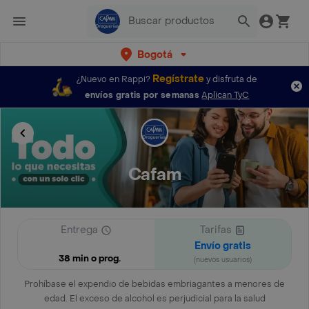
Bogotá
Regístrate
¿Nuevo en Rappi?
y disfruta de
envíos gratis por semanas
Aplican TyC
Cafam
Entrega
Tarifas
Envío gratis
38 min o prog.
(nuevos usuarios)
Prohíbase el expendio de bebidas embriagantes a menores de
edad. El exceso de alcohol es perjudicial para la salud