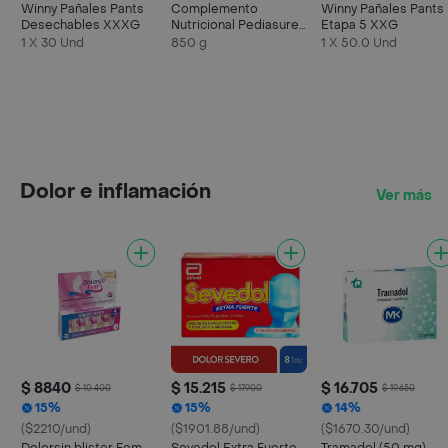
Winny Pañales Pants
Complemento
Winny Pañales Pants
Desechables XXXG
Nutricional Pediasure
Etapa 5 XXG
Peptigro Vainilla Polvo
1 X 30 Und
850 g
1 X 50.0 Und
Dolor e inflamación
Ver más
$ 8840
$ 15.215
$ 16.705
$ 10.400
$ 17.900
$ 19.650
15%
15%
14%
($2210/und)
($1901.88/und)
($1670.30/und)