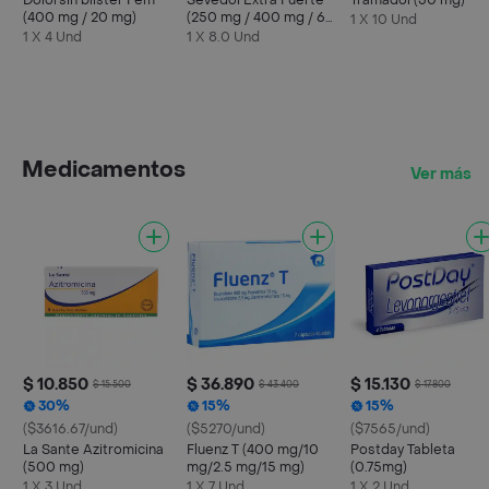
Dolorsin blister Fem
Sevedol Extra Fuerte
Tramadol (50 mg)
(400 mg / 20 mg)
(250 mg / 400 mg / 65
1 X 10 Und
mg)
1 X 4 Und
1 X 8.0 Und
Medicamentos
Ver más
$ 10.850
$ 36.890
$ 15.130
$ 15.500
$ 43.400
$ 17.800
30%
15%
15%
($3616.67/und)
($5270/und)
($7565/und)
La Sante Azitromicina
Fluenz T (400 mg/10
Postday Tableta
(500 mg)
mg/2.5 mg/15 mg)
(0.75mg)
1 X 3 Und
1 X 7 Und
1 X 2 Und