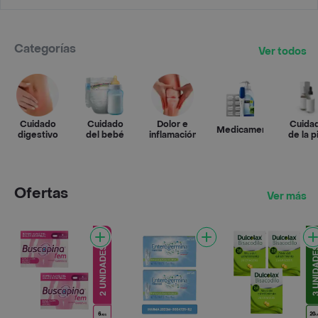
Categorías
Ver todos
Cuidado
Cuidado
Dolor e
Cuida
Medicamentos
digestivo
del bebé
inflamación
de la p
Ofertas
Ver más