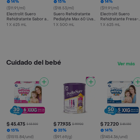
14%
15%
14%
($11.91/ml)
($18.53/ml)
($11.91/ml)
Electrolit Suero
Suero Rehidratante
Electrolit Suero
Rehidratante Sabor a
Pedialyte Max 60 Uva
Rehidratante Fresa-
Maracuyá
Frasco 500 mL
Kiwi
1 X 625 mL
1 X 500 mL
1 X 625 mL
Cuidado del bebé
Ver más
$ 45.475
$ 77.935
$ 72.720
$ 53.500
$ 119.900
$ 85.550
15%
35%
14%
($1515.84/und)
($91.69/g)
($1454.36/und)