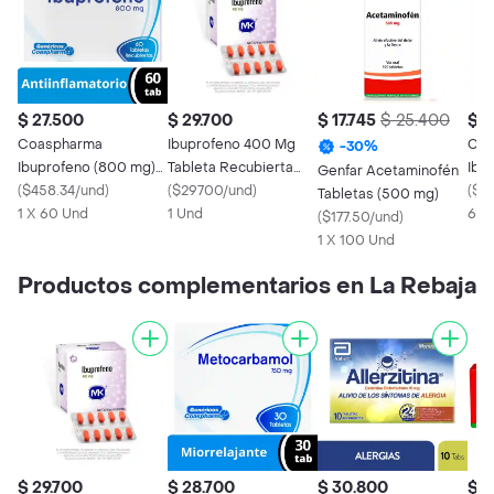
$ 27.500
$ 29.700
$ 17.745
$ 25.400
$ 2
Coaspharma
Ibuprofeno 400 Mg
Coa
-
30
%
Ibuprofeno (800 mg)
Tableta Recubierta
Ibu
Genfar Acetaminofén
60 Tabletas
(
$458.34/und
)
Tecnoquímicas
(
$29700/und
)
(
$4
Tabletas (500 mg)
1 X 60 Und
1 Und
60 
(
$177.50/und
)
1 X 100 Und
Productos complementarios en La Rebaja
$ 29.700
$ 28.700
$ 30.800
$ 1