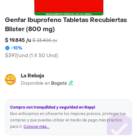
Genfar Ibuprofeno Tabletas Recubiertas
Blister (800 mg)
$ 19.845
/
u
$ 23.400
/
u
-
15
%
$397/und
(
1 X 50 Und
)
La Rebaja
Disponible en
Bogotá
Compra con tranquilidad y seguridad en Rappi
Nos enfocamos en ofrecerte los mejores precios, proteger tus
compras y que puedas utilizar el medio de pago más practico
para ti.
Conoce más...