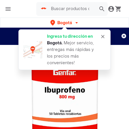
Bogotá
Regístrate
¿Nuevo en Rappi?
y disfruta de
Ingresa tu dirección en
envíos gratis por semanas
Aplican TyC
Bogotá
.
Mejor servicio,
entregas más rápidas y
los precios más
convenientes!