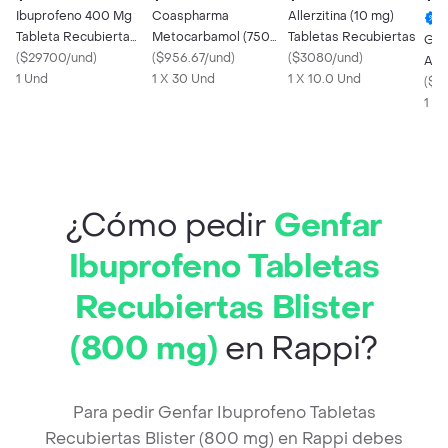
Ibuprofeno 400 Mg
Coaspharma
Allerzitina (10 mg)
Tableta Recubierta
Metocarbamol (750
Tabletas Recubiertas
Gen
Tecnoquímicas
(
$29700/und
)
mg) 30 Tabletas
(
$956.67/und
)
(
$3080/und
)
Acet
1 Und
1 X 30 Und
1 X 10.0 Und
(
$4
1 X
¿Cómo pedir
Genfar
Ibuprofeno Tabletas
Recubiertas Blister
(800 mg)
en Rappi?
Para pedir Genfar Ibuprofeno Tabletas
Recubiertas Blister (800 mg) en Rappi debes