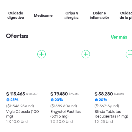
Cuidado
Gripa y
Dolor e
Cuida
Medicamentos
digestivo
alergias
inflamación
de la p
Ofertas
Ver más
$ 115.465
$ 79.480
$ 38.280
$ 153.950
$ 99.350
$ 47.850
25%
20%
20%
($11546.25/und)
($1589.60/und)
($1367.15/und)
Vigía Cápsula (100
Engystol Pastillas
Slinda Tabletas
mg)
(301.5 mg)
Recubiertas (4 mg)
1 X 10.0 Und
1 X 50.0 Und
1 X 28 Und