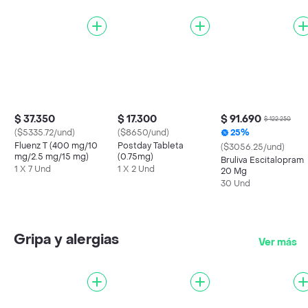
$ 37.350
$ 17.300
$ 91.690
$ 122.250
($5335.72/und)
($8650/und)
25%
Fluenz T (400 mg/10
Postday Tableta
($3056.25/und)
mg/2.5 mg/15 mg)
(0.75mg)
Bruliva Escitalopram
1 X 7 Und
1 X 2 Und
20 Mg
30 Und
Gripa y alergias
Ver más