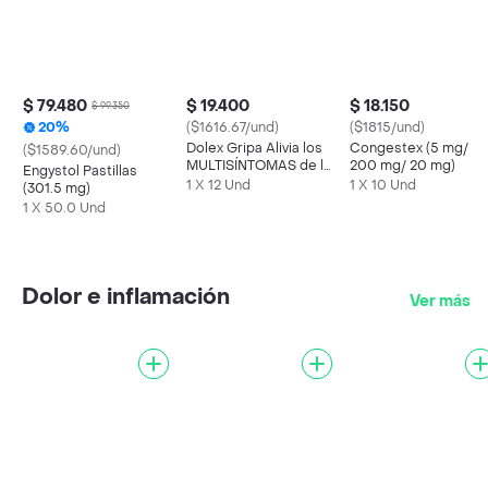
$ 79.480
$ 19.400
$ 18.150
$ 99.350
20%
($1616.67/und)
($1815/und)
Dolex Gripa Alivia los
Congestex (5 mg/
($1589.60/und)
MULTISÍNTOMAS de la
200 mg/ 20 mg)
Engystol Pastillas
Gripa X 12 tabs
1 X 12 Und
1 X 10 Und
(301.5 mg)
1 X 50.0 Und
Dolor e inflamación
Ver más