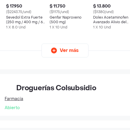
$ 17.950
$ 11.750
$ 13.800
($2243.75/und)
($1175/und)
($1380/und)
Sevedol Extra Fuerte
Genfar Naproxeno
Dolex Acetaminofen
(250 mg / 400 mg / 65
(500 mg)
Avanzado Alivio del
mg)
Dolor y la Fiebre x 10
1 X 8.0 Und
1 X 10 Und
1 X 10 Und
Ver más
Droguerías Colsubsidio
Farmacia
Abierto