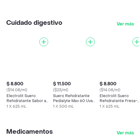
Cuidado digestivo
Ver más
$ 8.800
$ 11.500
$ 8.800
($14.08/ml)
($23/ml)
($14.08/ml)
Electrolit Suero
Suero Rehidratante
Electrolit Suero
Rehidratante Sabor a
Pedialyte Max 60 Uva
Rehidratante Fresa-
Maracuyá
Frasco 500 mL
Kiwi
1 X 625 mL
1 X 500 mL
1 X 625 mL
Medicamentos
Ver más