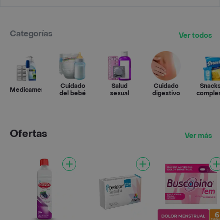
Categorías
Ver todos
Cuidado
Salud
Cuidado
Snacks
Medicamentos
del bebé
sexual
digestivo
comple
Ofertas
Ver más