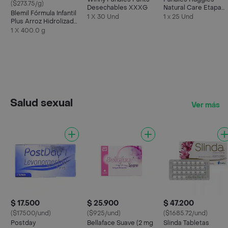
($273.75/g)
Desechables XXXG
Natural Care Etapa
Blemil Fórmula Infantil
2/M Suavidad
1 X 30 Und
1 x 25 Und
Plus Arroz Hidrolizado
Insuperable 25U
Protech
1 X 400.0 g
Salud sexual
Ver más
$ 17.500
$ 25.900
$ 47.200
($17500/und)
($925/und)
($1685.72/und)
Postday
Bellaface Suave (2 mg
Slinda Tabletas