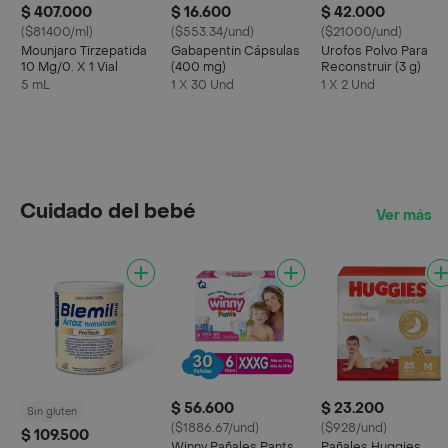
$ 407.000
$ 16.600
$ 42.000
($81400/ml)
($553.34/und)
($21000/und)
Mounjaro Tirzepatida
Gabapentin Cápsulas
Urofos Polvo Para
10 Mg/0. X 1 Vial
(400 mg)
Reconstruir (3 g)
5 mL
1 X 30 Und
1 X 2 Und
Cuidado del bebé
Ver más
$ 56.600
$ 23.200
Sin gluten
($1886.67/und)
($928/und)
$ 109.500
Winny Pañales Pants
Pañales Huggies