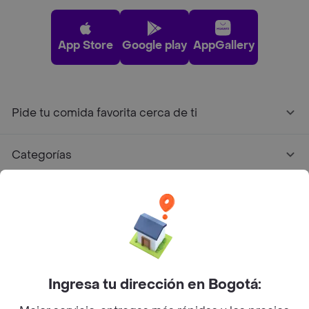
App Store
Google play
AppGallery
Pide tu comida favorita cerca de ti
Categorías
Únete a Rappi
Sobre Rappi
Facebook
Twitter
Instagram
Ingresa tu dirección en Bogotá: