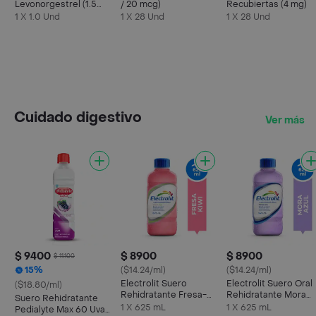
Levonorgestrel (1.5
/ 20 mcg)
Recubiertas (4 mg)
mg)
1 X 1.0 Und
1 X 28 Und
1 X 28 Und
Cuidado digestivo
Ver más
$ 9400
$ 8900
$ 8900
$ 11.100
15%
($14.24/ml)
($14.24/ml)
Electrolit Suero
Electrolit Suero Oral
($18.80/ml)
Rehidratante Fresa-
Rehidratante Mora
Suero Rehidratante
Kiwi
Azul
1 X 625 mL
1 X 625 mL
Pedialyte Max 60 Uva