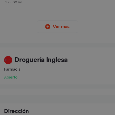
Frasco 500 mL
1 X 500 mL
Ver más
Droguería Inglesa
Farmacia
Abierto
Dirección