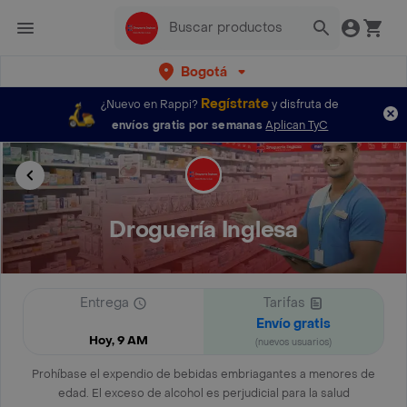
Bogotá
Regístrate
¿Nuevo en Rappi?
y disfruta de
envíos gratis por semanas
Aplican TyC
Droguería Inglesa
Entrega
Tarifas
Envío gratis
Hoy, 9 AM
(nuevos usuarios)
Prohíbase el expendio de bebidas embriagantes a menores de
edad. El exceso de alcohol es perjudicial para la salud