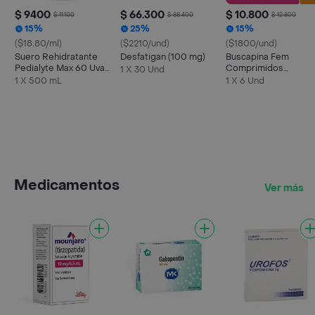
$ 9400
$ 66.300
$ 10.800
$ 11.100
$ 88.400
$ 12.800
15%
25%
15%
($18.80/ml)
($2210/und)
($1800/und)
Suero Rehidratante
Desfatigan (100 mg)
Buscapina Fem
Pedialyte Max 60 Uva
Comprimidos
1 X 30 Und
Frasco 500 mL
Recubiertos
1 X 500 mL
1 X 6 Und
Medicamentos
Ver más