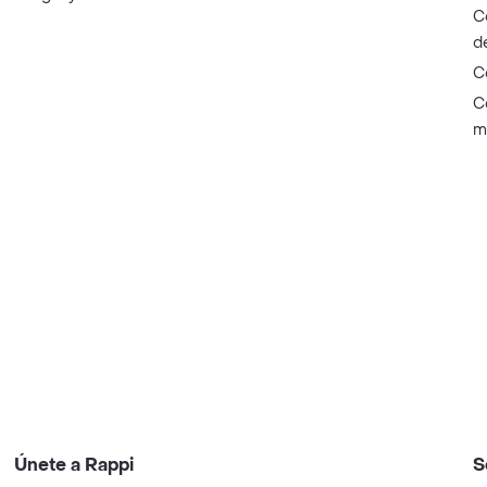
C
d
C
C
m
Únete a Rappi
S