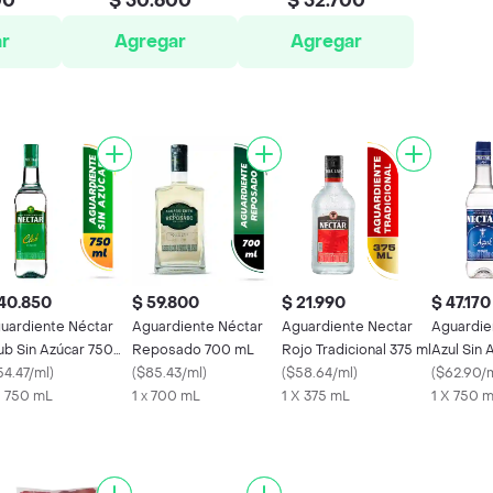
00
$ 50.600
$ 52.700
r
Agregar
Agregar
40.850
$ 59.800
$ 21.990
$ 47.170
uardiente Néctar
Aguardiente Néctar
Aguardiente Nectar
Aguardie
ub Sin Azúcar 750
Reposado 700 mL
Rojo Tradicional 375 ml
Azul Sin 
L
54.47/ml
)
(
$85.43/ml
)
(
$58.64/ml
)
(
$62.90/
X 750 mL
1 x 700 mL
1 X 375 mL
1 X 750 