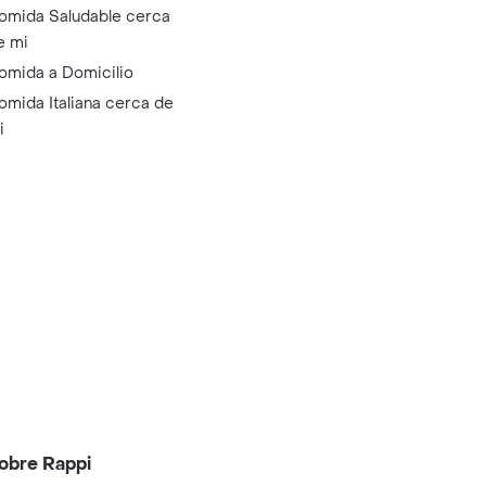
omida Saludable cerca
e mi
omida a Domicilio
omida Italiana cerca de
i
obre Rappi