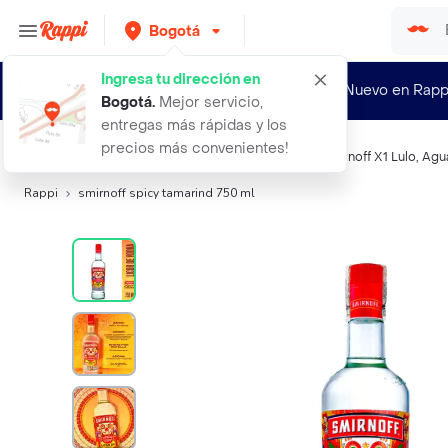
Bogotá
Ingresa tu dirección en
¿Nuevo en Rapp
Bogotá
.
Mejor servicio,
entregas más rápidas y los
precios más convenientes!
Búsquedas relacionadas:
Aguardientes
,
Smirnoff
,
Smirnoff X1 Lulo
,
Agu
Rappi
smirnoff spicy tamarind 750 ml