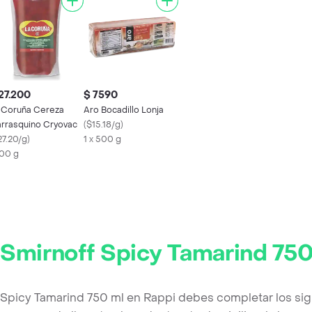
27.200
$ 7590
 Coruña Cereza
Aro Bocadillo Lonja
rrasquino Cryovac
(
$15.18/g
)
27.20/g
)
1 x 500 g
00 g
Smirnoff Spicy Tamarind 750
 Spicy Tamarind 750 ml en Rappi debes completar los si