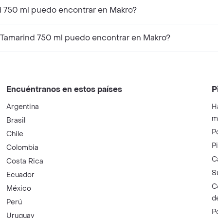
d 750 ml puedo encontrar en Makro?
 Tamarind 750 ml puedo encontrar en Makro?
Encuéntranos en estos países
P
Argentina
H
m
Brasil
P
Chile
P
Colombia
C
Costa Rica
S
Ecuador
C
México
d
Perú
P
Uruguay