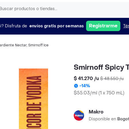
Registrarme
i?
Disfruta de
envíos gratis por semanas
Té
ardiente Nectar
,
Smirnoff Ice
Smirnoff Spicy 
$ 41.270
/
u
$ 48.550
/
u
-
14
%
$55.03/ml
(
1 x 750 mL
)
Makro
Disponible en
Bogo