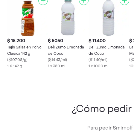
$ 15.200
$ 5050
$ 11.400
$ 
Tajín Salsa en Polvo
Deli Zumo Limonada
Deli Zumo Limonada
La
Clásica 142 g
de Coco
de Coco
Ma
(
$107.05/g
)
(
$14.43/ml
)
(
$11.40/ml
)
(
$
1 X 142 g
1 x 350 mL
1 x 1000 mL
10
¿Cómo pedir
Para pedir Smirnoff