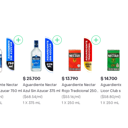
$ 25.700
$ 13.790
$ 14.700
nte Nectar
Aguardiente Nectar
Aguardiente Nectar
Aguardiente Ne
Azucar 750 ml
Azul Sin Azucar 375 ml
Rojo Tradicional 250
Licor Club sin A
ml
)
(
$68.54/ml
)
ml
(
$55.16/ml
)
(
$58.80/ml
)
mL
1 X 375 mL
1 X 250 mL
1 X 250 mL