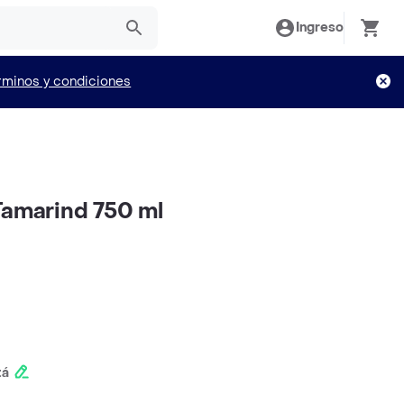
Ingreso
rminos y condiciones
Tamarind 750 ml
tá