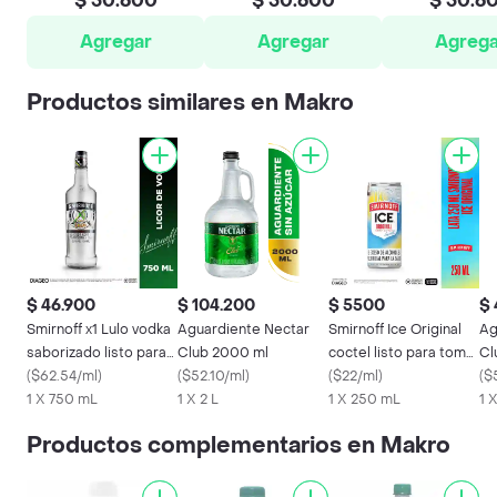
$ 50.600
$ 50.600
$ 50.6
Agregar
Agregar
Agrega
Productos similares en Makro
$ 46.900
$ 104.200
$ 5500
$ 
Smirnoff x1 Lulo vodka
Aguardiente Nectar
Smirnoff Ice Original
Ag
saborizado listo para
Club 2000 ml
coctel listo para tomar
Cl
tomar 750 ml
(
$62.54/ml
)
(
$52.10/ml
)
lata 250 ml
(
$22/ml
)
m
(
$
1 X 750 mL
1 X 2 L
1 X 250 mL
1 
Productos complementarios en Makro