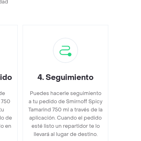
edad
dido
4
.
Seguimiento
de
Puedes hacerle seguimiento
 750
a tu pedido de Smirnoff Spicy
tu
Tamarind 750 ml a través de la
do de
aplicación. Cuando el pedido
do en
esté listo un repartidor te lo
llevará al lugar de destino.