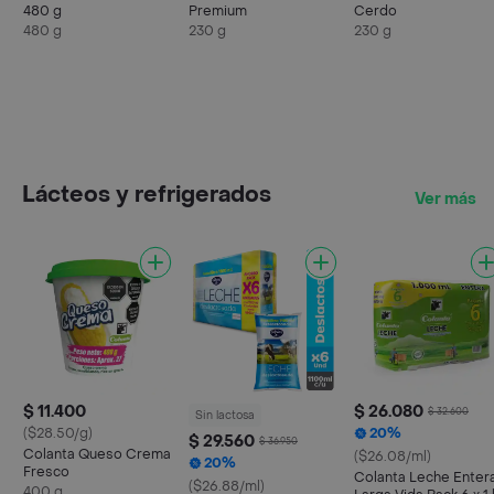
480 g
Premium
Cerdo
480 g
230 g
230 g
Lácteos y refrigerados
Ver más
$ 11.400
$ 26.080
$ 32.600
Sin lactosa
($28.50/g)
20%
$ 29.560
$ 36.950
Colanta Queso Crema
($26.08/ml)
20%
Fresco
Colanta Leche Enter
($26.88/ml)
400 g