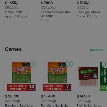
$ 1635/u
$ 7400
$ 3110/u
($10.90/g)
($29.60/g)
($4.38/g)
Limon Tahiti
La Giralda Repollitas
Lechuga Batavia
Selectas
Aprox. 150g/ud
Aprox. 710g/ud
250 g
Carnes
Ver más
$ 28.790
$ 15.400
$ 14.150
($59.98/g)
($66.96/g)
($61.53/g)
Ranchera Salchicha
Ranchera Salchicha
Pietrán Jamón de