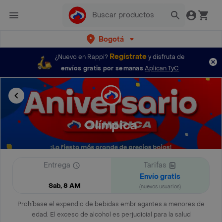
Bogotá
Regístrate
¿Nuevo en Rappi?
y disfruta de
envíos gratis por semanas
Aplican TyC
Olímpica
Entrega
Tarifas
Envío gratis
Sab, 8 AM
(nuevos usuarios)
Prohíbase el expendio de bebidas embriagantes a menores de
edad. El exceso de alcohol es perjudicial para la salud