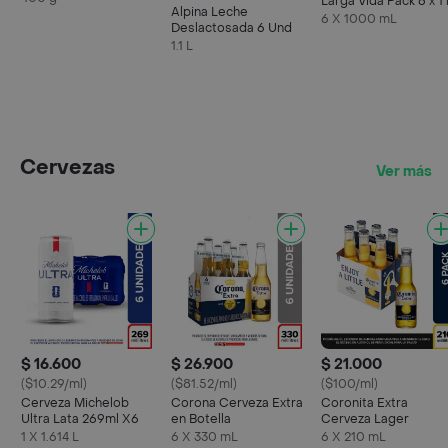
Larga Vida Pack 6 x 1 
Alpina Leche
6 X 1000 mL
Deslactosada 6 Und
1.1 L
Cervezas
Ver más
$ 16.600
$ 26.900
$ 21.000
($10.29/ml)
($81.52/ml)
($100/ml)
Cerveza Michelob
Corona Cerveza Extra
Coronita Extra
Ultra Lata 269ml X6
en Botella
Cerveza Lager
1 X 1.614 L
6 X 330 mL
6 X 210 mL