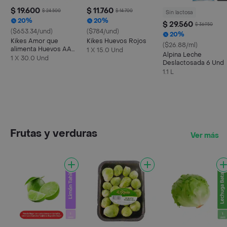
$ 19.600
$ 11.760
$ 24.500
$ 14.700
Sin lactosa
20%
20%
$ 29.560
$ 36.950
($653.34/und)
($784/und)
20%
Kikes Amor que
Kikes Huevos Rojos
($26.88/ml)
alimenta Huevos AA
1 X 15.0 Und
Alpina Leche
Rojos L
1 X 30.0 Und
Deslactosada 6 Und
1.1 L
Frutas y verduras
Ver más