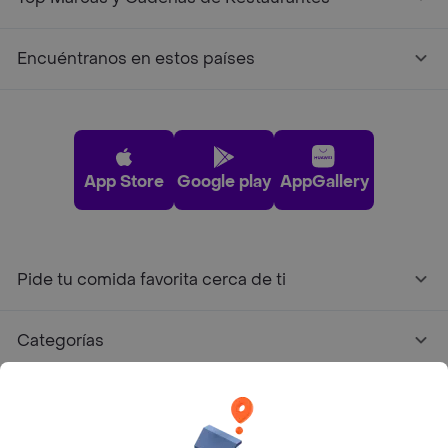
Encuéntranos en estos países
App Store
Google play
AppGallery
Pide tu comida favorita cerca de ti
Categorías
Únete a Rappi