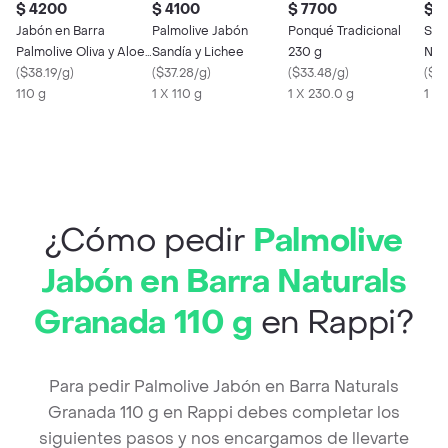
$ 4200
$ 4100
$ 7700
$ 
Jabón en Barra
Palmolive Jabón
Ponqué Tradicional
Sav
Palmolive Oliva y Aloe
Sandía y Lichee
230 g
Nut
Vera
(
$38.19/g
)
(
$37.28/g
)
(
$33.48/g
)
Con
(
$57
110 g
1 X 110 g
1 X 230.0 g
mL
1 X
¿Cómo pedir
Palmolive
Jabón en Barra Naturals
Granada 110 g
en Rappi?
Para pedir Palmolive Jabón en Barra Naturals
Granada 110 g en Rappi debes completar los
siguientes pasos y nos encargamos de llevarte