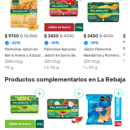
$ 9750
$ 12.200
$ 3450
$ 4100
$ 3450
$ 4100
$ 4
Pal
-
20
%
-
15
%
-
15
%
San
Palmolive Jabón en
Palmolive Naturals
Jabón Palmolive
(
$37
Barra Avena y Azúcar
Jabón en barra de
Mandarina y Romero
1 X 
Morena de 110 g
(
$88.64/g
)
Granada
(
$31.37/g
)
en Barra 110 g
(
$31.37/g
)
110 g
1 X 110 g
1 x 110 g
Productos complementarios en La Rebaja