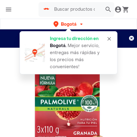
Bogotá
Regístrate
¿Nuevo en Rappi?
y disfruta de
Ingresa tu dirección en
envíos gratis por semanas
Aplican TyC
Bogotá
.
Mejor servicio,
entregas más rápidas y
los precios más
convenientes!