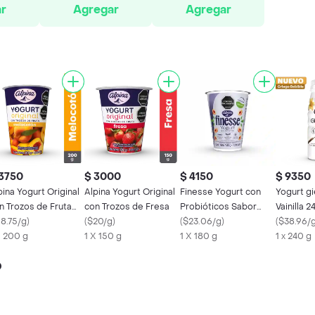
r
Agregar
Agregar
 3750
$ 3000
$ 4150
$ 9350
pina Yogurt Original
Alpina Yogurt Original
Finesse Yogurt con
Yogurt g
n Trozos de Fruta
con Trozos de Fresa
Probióticos Sabor
Vainilla 2
bor a Melocotón
18.75/g
)
(
$20/g
)
Melocotón
(
$23.06/g
)
(
$38.96/
X 200 g
1 X 150 g
1 X 180 g
1 x 240 g
o