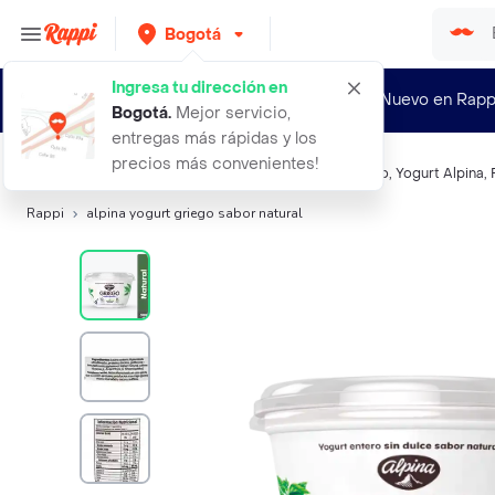
Bogotá
Ingresa tu dirección en
¿Nuevo en Rapp
Bogotá
.
Mejor servicio,
entregas más rápidas y los
precios más convenientes!
Búsquedas relacionadas:
Yogurt
,
Alpina
,
Yogurt Griego
,
Yogurt Alpina
,
Rappi
alpina yogurt griego sabor natural