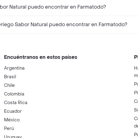
abor Natural puedo encontrar en Farmatodo?
riego Sabor Natural puedo encontrar en Farmatodo?
Encuéntranos en estos países
P
Argentina
H
m
Brasil
P
Chile
P
Colombia
C
Costa Rica
S
Ecuador
C
México
d
Perú
P
Uruguay