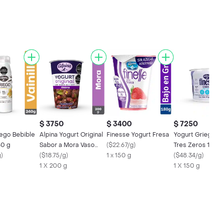
$ 3750
$ 3400
$ 7250
iego Bebible
Alpina Yogurt Original
Finesse Yogurt Fresa
Yogurt Griego 
40 g
Sabor a Mora Vaso
(
$22.67/g
)
Tres Zeros 150 
g
)
200 g con Trozos
(
$18.75/g
)
1 x 150 g
(
$48.34/g
)
1 X 200 g
1 X 150 g