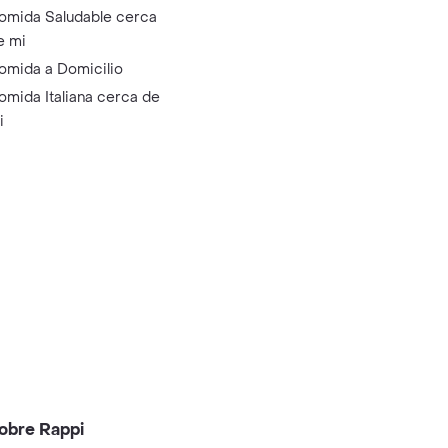
omida Saludable cerca
e mi
omida a Domicilio
omida Italiana cerca de
i
obre Rappi