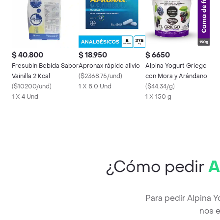
$ 40.800
$ 18.950
$ 6650
Fresubin Bebida Sabor
Apronax rápido alivio
Alpina Yogurt Griego
Vainilla 2 Kcal
(
$2368.75/und
)
con Mora y Arándano
(
$10200/und
)
1 X 8.0 Und
(
$44.34/g
)
1 X 4 Und
1 X 150 g
¿Cómo pedir
A
Para pedir Alpina 
nos e