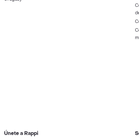
C
d
C
C
m
Únete a Rappi
S