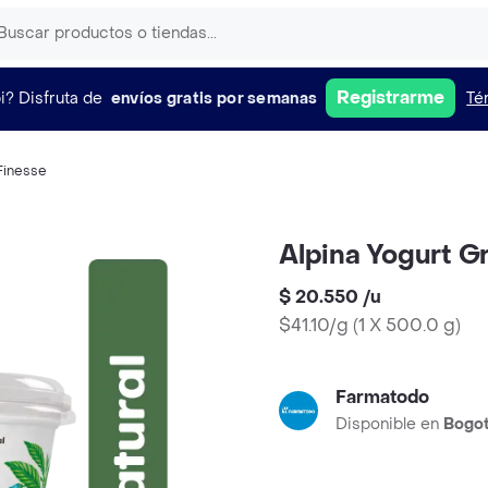
Registrarme
i?
Disfruta de
envíos gratis por semanas
Té
Finesse
Alpina Yogurt G
$ 20.550
/
u
$41.10/g
(
1 X 500.0 g
)
Farmatodo
Disponible en
Bogo