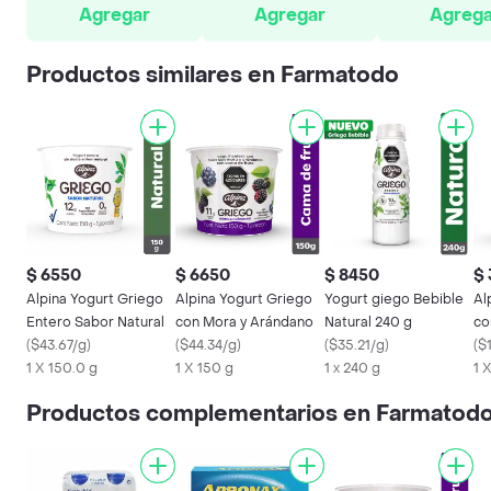
Agregar
Agregar
Agrega
Productos similares en Farmatodo
$ 6550
$ 6650
$ 8450
$
Alpina Yogurt Griego
Alpina Yogurt Griego
Yogurt giego Bebible
Al
Entero Sabor Natural
con Mora y Arándano
Natural 240 g
co
(
$43.67/g
)
(
$44.34/g
)
(
$35.21/g
)
Sa
(
$
1 X 150.0 g
1 X 150 g
1 x 240 g
1 
Productos complementarios en Farmatod