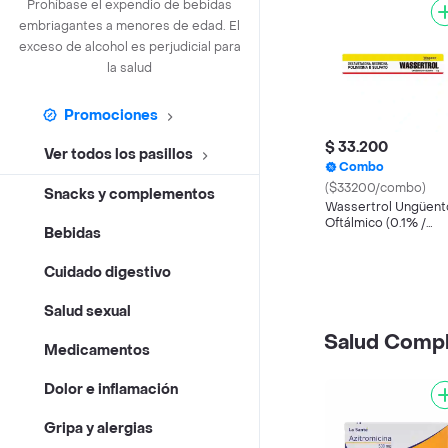
Prohíbase el expendio de bebidas
embriagantes a menores de edad. El
exceso de alcohol es perjudicial para
la salud
Promociones
$ 33.200
Ver todos los pasillos
Combo
($33200/combo)
Snacks y complementos
Wassertrol Ungüent
Oftálmico (0.1% /
Bebidas
0.35% / 6000 IU)
Cuidado digestivo
Salud sexual
Salud Comp
Medicamentos
Dolor e inflamación
Gripa y alergias