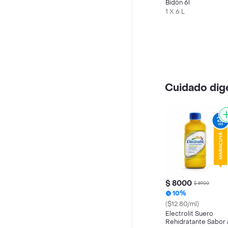
Bidón 6l
1 X 6 L
Cuidado dig
$ 8000
$ 8900
10%
($12.80/ml)
Electrolit Suero
Rehidratante Sabor 