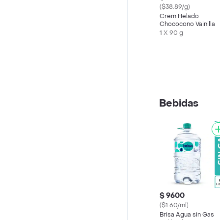
($38.89/g)
Crem Helado
Chococono Vainilla
1 X 90 g
Bebidas
$ 9600
($1.60/ml)
Brisa Agua sin Gas