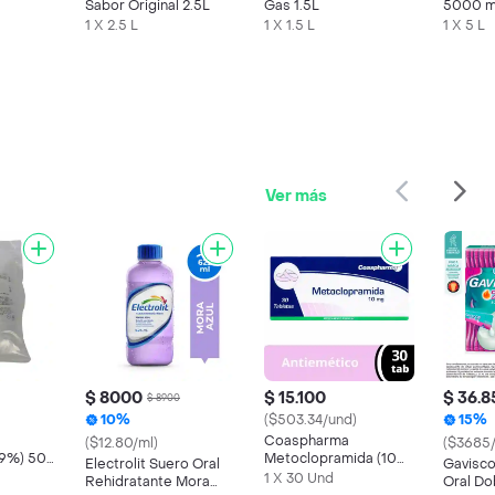
Sabor Original 2.5L
Gas 1.5L
5000 
1 X 2.5 L
1 X 1.5 L
1 X 5 L
Ver más
$ 8000
$ 15.100
$ 36.8
$ 8900
10%
($503.34/und)
15%
Coaspharma
($12.80/ml)
($3685/
0.9%) 500
Metoclopramida (10
Electrolit Suero Oral
Gavisc
mg) 30 Tabletas
1 X 30 Und
Rehidratante Mora
Oral Do