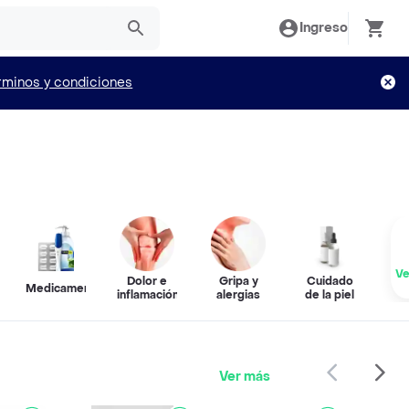
Ingreso
rminos y condiciones
Ve
Dolor e
Gripa y
Cuidado
Medicamentos
inflamación
alergias
de la piel
Ver más