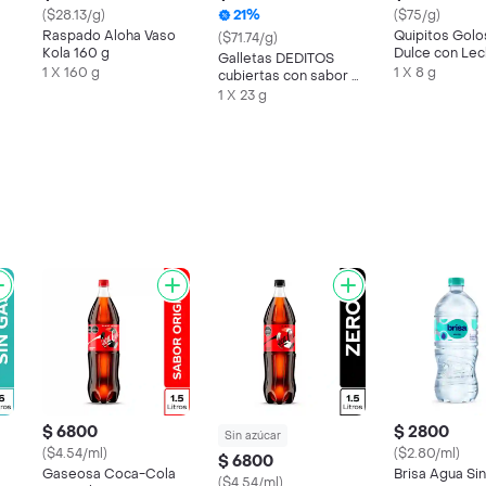
($28.13/g)
21%
($75/g)
Raspado Aloha Vaso
Quipitos Golo
($71.74/g)
Kola 160 g
Dulce con Lec
Galletas DEDITOS
Polvo Pops
1 X 160 g
1 X 8 g
cubiertas con sabor a
chocolate x 23g
1 X 23 g
$ 6800
$ 2800
Sin azúcar
($4.54/ml)
($2.80/ml)
$ 6800
Gaseosa Coca-Cola
Brisa Agua Si
($4.54/ml)