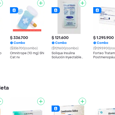
$ 336.700
$ 121.600
$ 1.295.900
Combo
Combo
Combo
($336700/combo)
($121600/combo)
($1295900/c
o
Omnitrope (10 mg) Shi
Soliqua Insulina
Forteo Tratam
Cat nv
Solución Inyectable
Postmenopáus
(100 mL / 33 mL)
Solución Inye
leta