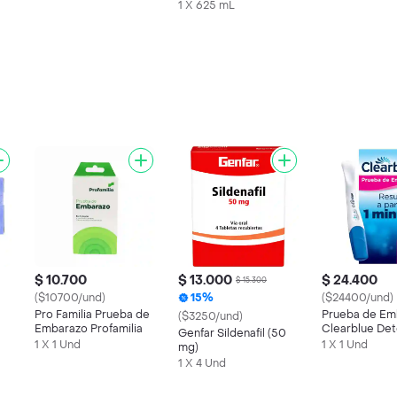
Kiwi
1 X 625 mL
$ 10.700
$ 13.000
$ 24.400
$ 15.300
($10700/und)
15%
($24400/und)
Pro Familia Prueba de
Prueba de Em
($3250/und)
Embarazo Profamilia
Clearblue Det
Genfar Sildenafil (50
Rápida 1 Prue
1 X 1 Und
1 X 1 Und
mg)
1 X 4 Und