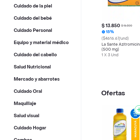
Cuidado de la piel
Cuidado del bebé
$ 13.850
$ 16.300
Cuidado Personal
15%
($4616.67/und)
Equipo y material médico
La Sante Azitromicin
(500 mg)
Cuidado del cabello
1 X 3 Und
Salud Nutricional
Mercado y abarrotes
Cuidado Oral
Ofertas
Maquillaje
Salud visual
Cuidado Hogar