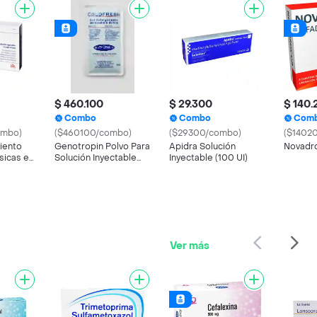
$ 460.100
$ 29.300
$ 140.
Combo
Combo
Com
ombo)
($460100/combo)
($29300/combo)
($1402
iento
Genotropin Polvo Para
Apidra Solución
Novadro
icas en
Solución Inyectable
Inyectable (100 UI)
ctable
(36 UI/12 mg)
Ver más