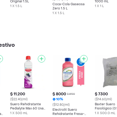
Original 1.5L
1000 mL
Coca-Cola Gaseosa
1 X 1.5 L
1 X 1 L
Zero 1.5 L
1 X 1.5 L
estivo
$ 11.200
$ 8000
$ 7300
$ 8900
($22.40/ml)
10%
($14.60/ml)
Suero Rehidratante
Baxter Suero
($12.80/ml)
Pedialyte Max 60 Uva
Fisiológico (
Electrolit Suero
Frasco 500 mL
mL
1 X 500 mL
1 X 500.0 mL
a
Rehidratante Fresa-