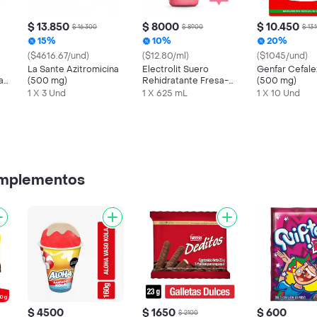
$ 13.850
$ 8000
$ 10.450
$ 16.300
$ 8900
$ 13.
15%
10%
20%
($4616.67/und)
($12.80/ml)
($1045/und)
La Sante Azitromicina
Electrolit Suero
Genfar Cefale
a
(500 mg)
Rehidratante Fresa-
(500 mg)
Kiwi
1 X 3 Und
1 X 625 mL
1 X 10 Und
omplementos
$ 4500
$ 1650
$ 600
$ 2100