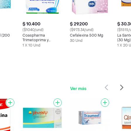
$ 10.400
$ 29.200
$ 30.
($1040/und)
($973.34/und)
($1515/
l (200
Coaspharma
Cefalexina 500 Mg
La Sant
Trimetoprima y
(30 Mg)
30 Und
Sulfametoxazol (160
1 X 10 Und
1 X 20 
mg / 800 mg)
Ver más