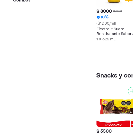
Combos
$ 8000
$ 8900
10%
($12.80/ml)
Electrolit Suero
Rehidratante Sabor 
Maracuyá
1 X 625 mL
Snacks y c
$ 3500