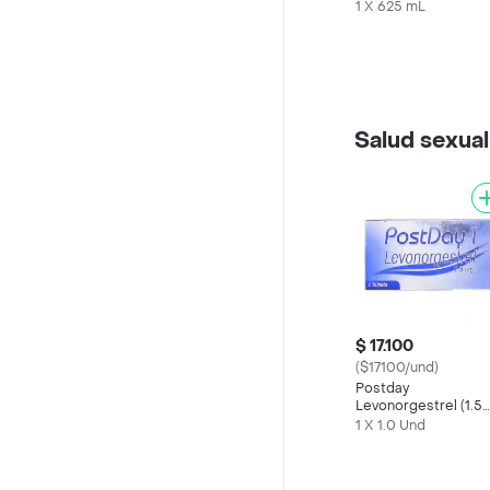
Maracuyá
1 X 625 mL
Salud sexual
$ 17.100
($17100/und)
Postday
Levonorgestrel (1.5
mg)
1 X 1.0 Und