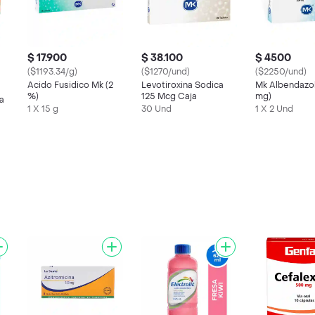
$ 17.900
$ 38.100
$ 4500
($1193.34/g)
($1270/und)
($2250/und)
Acido Fusidico Mk (2
Levotiroxina Sodica
Mk Albendazo
%)
125 Mcg Caja
mg)
a
1 X 15 g
30 Und
1 X 2 Und