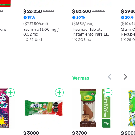
$ 26.250
$ 82.600
$ 29.8
100
$ 30.900
$ 103.300
15%
20%
20%
($937.50/und)
($1652/und)
($1064.
xina
Yasminiq (3.00 mg /
Traumeel Tableta
Qlaira 
0.02 mg)
Tratamiento Para El
Recubie
Dolor
mg)
1 X 28 Und
1 X 50 Und
1 X 28.
Ver más
$ 3000
$ 3700
$ 200