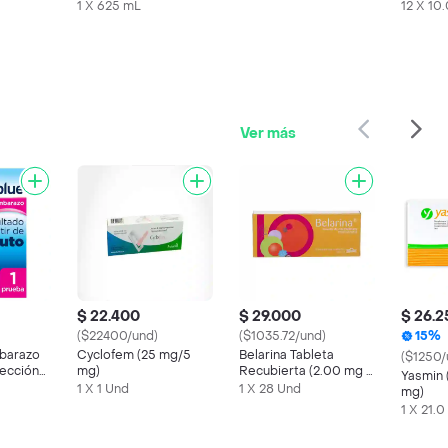
Azul
Sachet
1 X 625 mL
12 X 10
Ver más
$ 22.400
$ 29.000
$ 26.2
($22400/und)
($1035.72/und)
15%
barazo
Cyclofem (25 mg/5
Belarina Tableta
($1250/
ección
mg)
Recubierta (2.00 mg /
Yasmin 
ba
0.02 mg)
1 X 1 Und
1 X 28 Und
mg)
1 X 21.