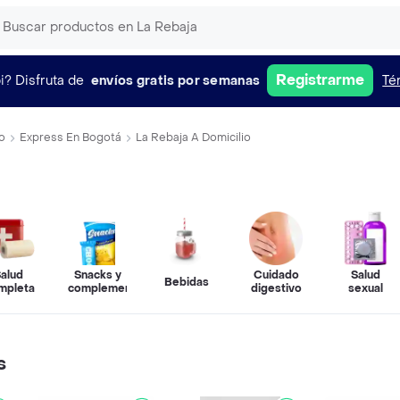
Registrarme
i?
Disfruta de
envíos gratis por semanas
Té
o
Express En Bogotá
La Rebaja A Domicilio
alud
Snacks y
Cuidado
Salud
Bebidas
mpleta
complementos
digestivo
sexual
s