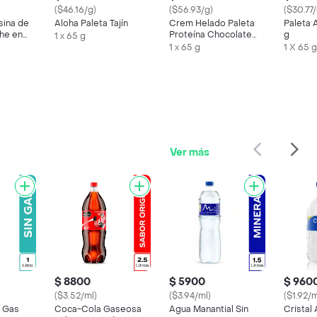
($46.16/g)
($56.93/g)
($30.77/
sina de
Aloha Paleta Tajín
Crem Helado Paleta
Paleta 
he en
Proteína Chocolate
g
1 x 65 g
Tosh
1 x 65 g
1 X 65 g
Ver más
$ 8800
$ 5900
$ 960
($3.52/ml)
($3.94/ml)
($1.92/m
n Gas
Coca-Cola Gaseosa
Agua Manantial Sin
Cristal