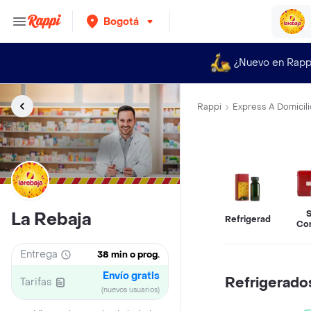
Bogotá
¿Nuevo en Rapp
Rappi
Express A Domicili
S
La Rebaja
Refrigerados
Co
Entrega
38 min o prog.
Envío gratis
Refrigerado
Tarifas
(nuevos usuarios)