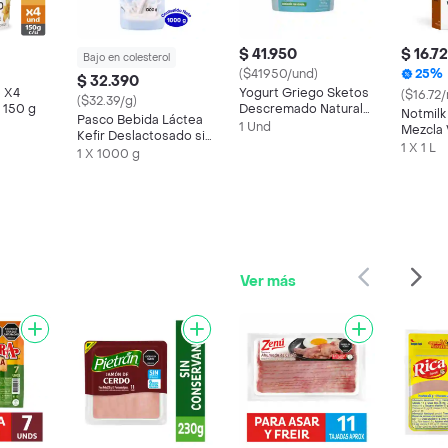
$ 41.950
$ 16.7
Bajo en colesterol
($41950/und)
25%
$ 32.390
 X4
Yogurt Griego Sketos
($16.72/
($32.39/g)
a 150 g
Descremado Natural
Notmilk
Pasco Bebida Láctea
(1000 Gr)
1 Und
Mezcla 
Kefir Deslactosado sin
Chocol
1 X 1 L
Dulce
1 X 1000 g
Ver más