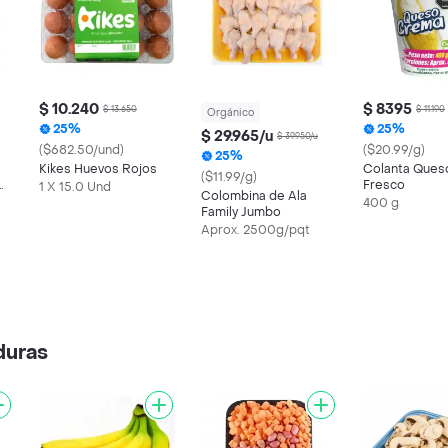
$ 10.240
$ 8395
$ 13.650
$ 11.190
Orgánico
25%
25%
$ 29.965/u
$ 39.950/u
($682.50/und)
($20.99/g)
25%
Kikes Huevos Rojos
Colanta Ques
($11.99/g)
Fresco
1 X 15.0 Und
Colombina de Ala
400 g
Family Jumbo
Aprox. 2500g/pqt
duras