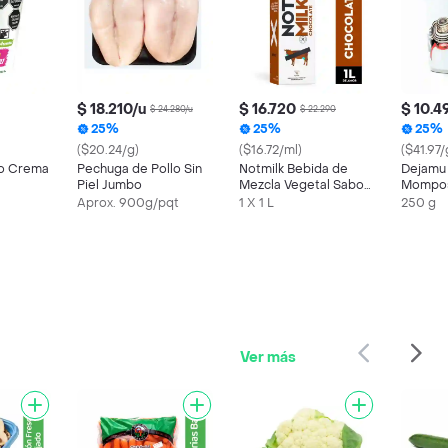
$ 18.210/u
$ 16.720
$ 10.4
$ 24.280/u
$ 22.290
25%
25%
25%
($20.24/g)
($16.72/ml)
($41.97/
o Crema
Pechuga de Pollo Sin
Notmilk Bebida de
Dejamu
Piel Jumbo
Mezcla Vegetal Sabor
Mompo
Chocolate
Aprox. 900g/pqt
1 X 1 L
250 g
Ver más