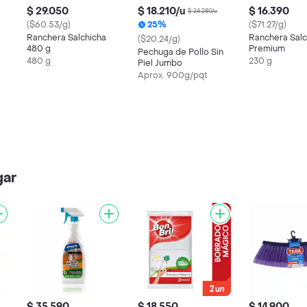
$ 29.050
$ 18.210/u
$ 16.390
$ 24.280/u
($60.53/g)
25%
($71.27/g)
Ranchera Salchicha
Ranchera Salc
($20.24/g)
480 g
Premium
Pechuga de Pollo Sin
480 g
230 g
Piel Jumbo
Aprox. 900g/pqt
gar
$ 35.590
$ 18.550
$ 14.900