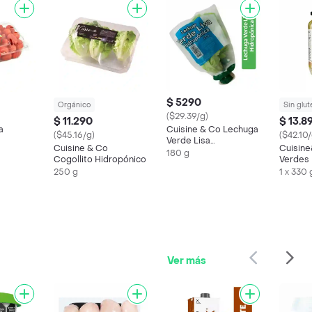
$ 5290
Orgánico
Sin glut
($29.39/g)
$ 11.290
$ 13.8
a
Cuisine & Co Lechuga
($45.16/g)
($42.10/
Verde Lisa
Cuisine & Co
Cuisine
Hidropónica
180 g
Cogollito Hidropónico
Verdes
250 g
1 x 330 
Ver más