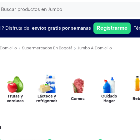
Registrarme
i?
Disfruta de
envíos gratis por semanas
Té
Domicilio
Supermercados En Bogotá
Jumbo A Domicilio
Frutas y
Lácteos y
Cuidado
Carnes
Beb
verduras
refrigerados
Hogar
o