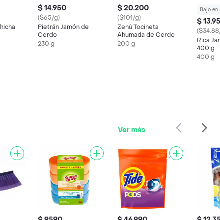
$ 14.950
$ 20.200
Bajo en
($65/g)
($101/g)
$ 13.9
hicha
Pietrán Jamón de
Zenú Tocineta
($34.88
Cerdo
Ahumada de Cerdo
Rica Ja
230 g
200 g
400 g
400 g
Ver más
$ 9590
$ 46.990
$ 12.3