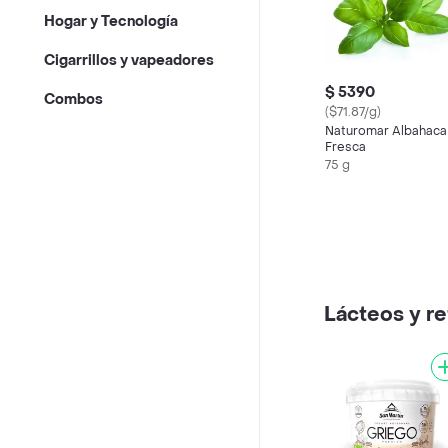
Hogar y Tecnología
Cigarrillos y vapeadores
$ 5390
Combos
($71.87/g)
Naturomar Albahaca
Fresca
75 g
Lácteos y re