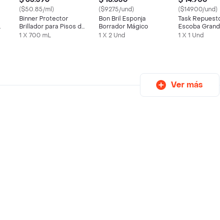
($50.85/ml)
($9275/und)
($14900/und)
Binner Protector
Bon Bril Esponja
Task Repuest
Brillador para Pisos de
Borrador Mágico
Escoba Grand
Madera y flotantes
Fibra Media C
1 X 700 mL
1 X 2 Und
1 X 1 Und
Morado
Ver más