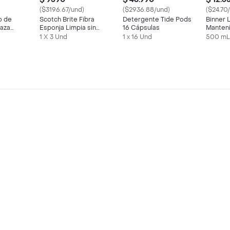
($3196.67/und)
($2936.88/und)
($24.70
o de
Scotch Brite Fibra
Detergente Tide Pods
Binner 
aza
Esponja Limpia sin
16 Cápsulas
Manten
olor
Rayar
Pisos 
1 X 3 Und
1 x 16 Und
500 mL