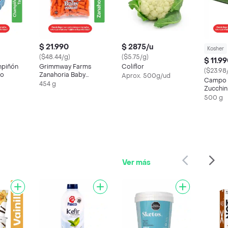
$ 21.990
$ 2875/u
Kosher
($48.44/g)
($5.75/g)
$ 11.9
mpiñón
Grimmway Farms
Coliflor
($23.98
do
Zanahoria Baby
Aprox. 500g/ud
Campo 
Natural
454 g
Zucchin
500 g
Ver más