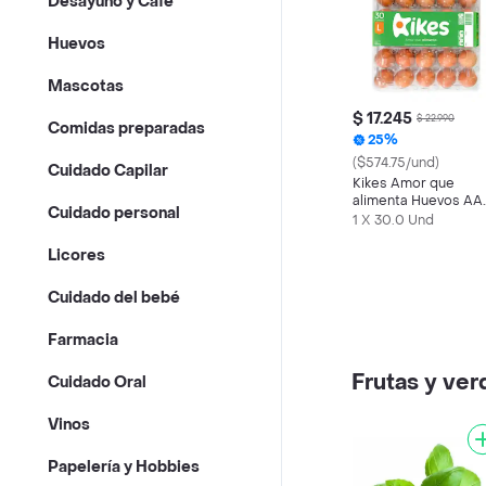
Desayuno y Café
Huevos
Mascotas
$ 17.245
$ 22.990
Comidas preparadas
25%
($574.75/und)
Cuidado Capilar
Kikes Amor que
alimenta Huevos AA
Cuidado personal
Rojos L
1 X 30.0 Und
Licores
Cuidado del bebé
Farmacia
Frutas y ver
Cuidado Oral
Vinos
Papelería y Hobbies