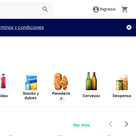
Ingreso
rminos y condiciones
Snacks y
Panadería
idas
Cervezas
Despensa
dulces
y
repostería
Ver más