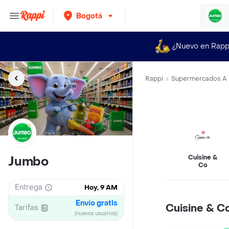
Bogotá
¿Nuevo en Rapp
Rappi
Supermercados A 
Cuisine &
Jumbo
Co
Entrega
Hoy, 9 AM
Envío gratis
Cuisine & C
Tarifas
(nuevos usuarios)