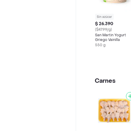
Sin azúcar
$ 26.390
($47.99/g)
San Martin Yogurt
Griego Vainilla
550 g
Carnes