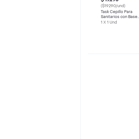
($19290/und)
Task Cepillo Para
Sanitarios con Base
Blanco
1 X 1 Und