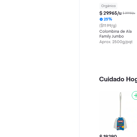
Orgánico
$ 29.965/u
$ 39.950/u
25%
($11.99/g)
Colombina de Ala
Family Jumbo
Aprox. 2500g/pqt
Cuidado Ho
$ 19.290