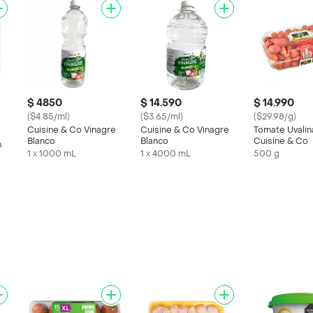
$ 4850
$ 14.590
$ 14.990
($4.85/ml)
($3.65/ml)
($29.98/g)
Cuisine & Co Vinagre
Cuisine & Co Vinagre
Tomate Uvalin
Blanco
Blanco
Cuisine & Co
n
1 x 1000 mL
1 x 4000 mL
500 g