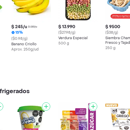
$ 245/u
$ 13.990
$ 9500
$ 285/u
15%
($27.98/g)
($38/g)
Verdura Especial
Siembra Cha
($0.98/g)
Fresco y Taja
500 g
Banano Criollo
250 g
Aprox. 250g/ud
frigerados