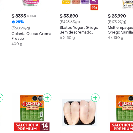
$ 8395
$ 33.890
$ 25.990
$ 11.190
25%
($423.63/g)
($173.27/g)
Sketos Yogurt Griego
Multiempaque
($20.99/g)
Semidescremado
Griego Vainill
Colanta Queso Crema
para Niños Surtido
6 X 80 g
4 x 150 g
Fresco
400 g