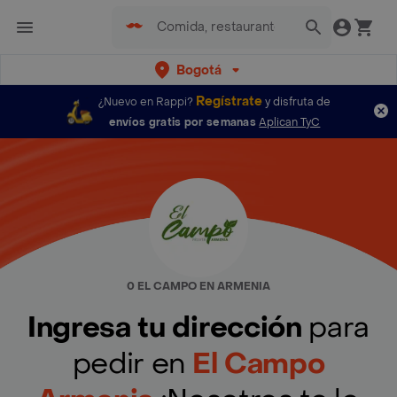
Bogotá
Regístrate
¿Nuevo en Rappi?
y disfruta de
envíos gratis por semanas
Aplican TyC
0 EL CAMPO EN ARMENIA
Ingresa tu dirección
para
pedir en
El Campo