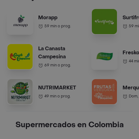
Morapp
Surtif
59 min o prog.
59 mi
La Canasta
Fresko
Campesina
44 mi
69 min o prog.
NUTRIMARKET
Merqu
49 min o prog.
Dom,
Supermercados en Colombia