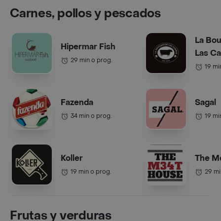
Carnes, pollos y pescados
La Bou
Hipermar Fish
Las C
29 min o prog.
19 mi
Fazenda
Sagal
34 min o prog.
19 mi
Koller
The M
19 min o prog.
29 mi
Frutas y verduras