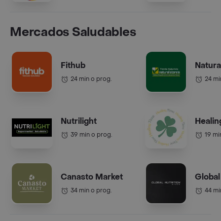
Mercados Saludables
Fithub
Natura
24 min o prog.
24 mi
Nutrilight
Healin
39 min o prog.
19 mi
Canasto Market
Global
34 min o prog.
44 mi