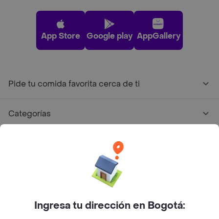
App Store
Google play
AppGallery
Pide tu comida favorita cerca de ti
Categorías
Únete a Rappi
Sobre Rappi
Facebook
Twitter
Instagram
Ingresa tu dirección en Bogotá: