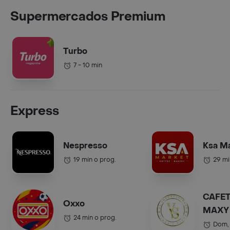
Supermercados Premium
Turbo
7 - 10 min
Express
Nespresso
Ksa M
19 min o prog.
29 mi
CAFET
Oxxo
MAXY 
24 min o prog.
COL.).
Dom,