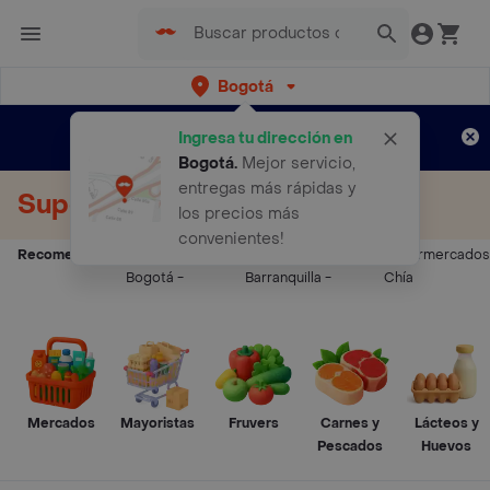
Bogotá
Regístrate
¿Nuevo en Rappi?
y disfruta de
Ingresa tu dirección en
envíos gratis por semanas
Aplican TyC
Bogotá
.
Mejor servicio,
entregas más rápidas y
Supermercados a Domicilio
los precios más
convenientes!
Recomendados:
Supermercados
Supermercados
Supermercados
Bogotá
-
Barranquilla
-
Chía
Mercados
Mayoristas
Fruvers
Carnes y
Lácteos y
Pescados
Huevos