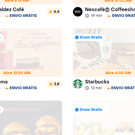
Abre 6:15 AM
Abre 10:02 AM
aldez Café
Nescafé® Coffeesh
4.4
n
·
ENVÍO GRATIS
19 min
·
ENVÍO GRAT
s
Envío Gratis
Abre 12:00 AM
Abre 6:00 AM
Oma
Starbucks
3.8
n
·
ENVÍO GRATIS
12 min
·
ENVÍO GRAT
s
Envío Gratis