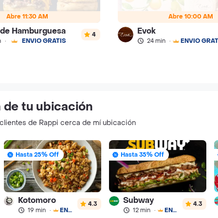
Abre 11:30 AM
Abre 10:00 AM
 de Hamburguesa
Evok
4
n
·
ENVÍO GRATIS
24 min
·
ENVÍO GRAT
 de tu ubicación
s clientes de Rappi cerca de mí ubicación
Hasta 25% Off
Hasta 35% Off
Kotomoro
Subway
4.3
4.3
19 min
·
ENVÍO GRATIS
12 min
·
ENVÍO GRATIS