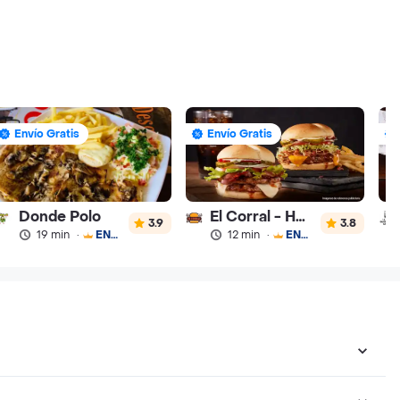
Envío Gratis
Envío Gratis
Donde Polo
El Corral - Hamburguesa
3.9
3.8
19 min
·
ENVÍO GRATIS
12 min
·
ENVÍO GRATIS