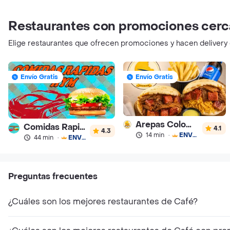
Restaurantes con promociones cerc
Elige restaurantes que ofrecen promociones y hacen delivery
Envío Gratis
Envío Gratis
Arepas Colombianas Premium
Comidas Rapidas Hym
4.1
4.3
14 min
·
ENVÍO GRATIS
44 min
·
ENVÍO GRATIS
Preguntas frecuentes
¿Cuáles son los mejores restaurantes de Café?