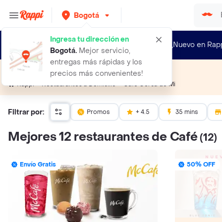
Bogotá
Ingresa tu dirección en
¿Nuevo en Rap
Bogotá
.
Mejor servicio,
entregas más rápidas y los
Café cerca de mi
precios más convenientes!
Café Cerca de Mi
Rappi
Restaurantes a Domicilio
Filtrar por:
Promos
+ 4.5
35 mins
Mejores 12 restaurantes de Café
(12)
Envío Gratis
50% OFF