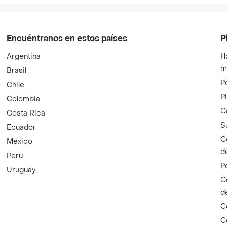
Encuéntranos en estos países
P
Argentina
H
m
Brasil
P
Chile
P
Colombia
C
Costa Rica
S
Ecuador
C
México
d
Perú
P
Uruguay
C
d
C
C