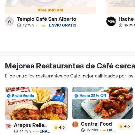
Abre 8:30 AM
Templo Café San Alberto
Hache
12 min
·
ENVÍO GRATIS
19 mi
Mejores Restaurantes de Café cerca
Elige entre los restaurantes de Café mejor calificados por lo
Envío Gratis
Hasta 35% Off
Central Food
Arepas Rellenas Vip
4.5
4.5
19 min
·
ENVÍO GRATIS
14 min
·
ENVÍO GRATIS