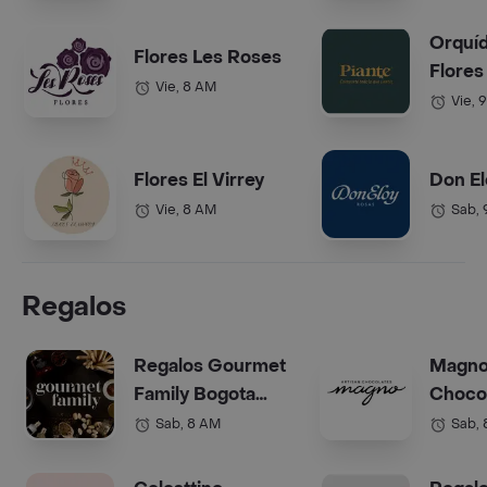
Orquí
Flores Les Roses
Flores
Vie, 8 AM
Vie, 
Flores El Virrey
Don El
Vie, 8 AM
Sab,
Regalos
Regalos Gourmet
Magn
Family Bogota
Choco
(Anchetas)
Bogot
Sab, 8 AM
Sab,