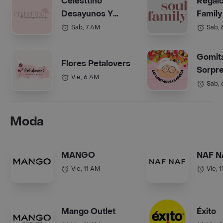
Celesttino
Regalo
Desayunos Y
Family
Anchetas Bogotá
(Anche
Sab, 7 AM
Sab,
Gomit
Flores Petalovers
Sorpre
Vie, 6 AM
Abuel
Sab,
Moda
MANGO
NAF N
Vie, 11 AM
Vie, 
Mango Outlet
Éxito