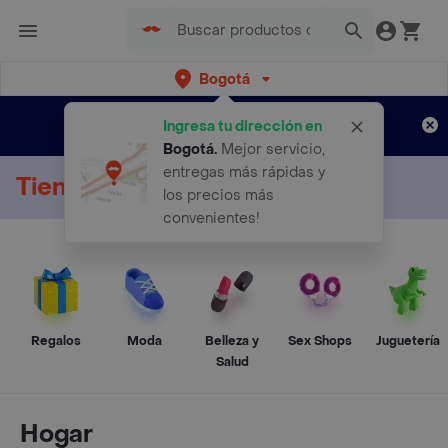
Bogotá
Regístrate
¿Nuevo en Rappi?
y disfruta de
Ingresa tu dirección en
envíos gratis por semanas
Aplican TyC
Bogotá
.
Mejor servicio,
entregas más rápidas y
Tienda Online
los precios más
convenientes!
Regalos
Moda
Belleza y
Sex Shops
Juguetería
Salud
Hogar