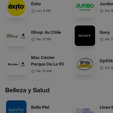
Éxito
Jumbo
Lun, 8 AM
Vie, 
IShop: Av Chile
Sony
Vie, 12 PM
Vie, 
Mac Center
Dp106
Parque De La 93
Vie, 
Vie, 10 AM
Belleza y Salud
Bella Piel
Línea 