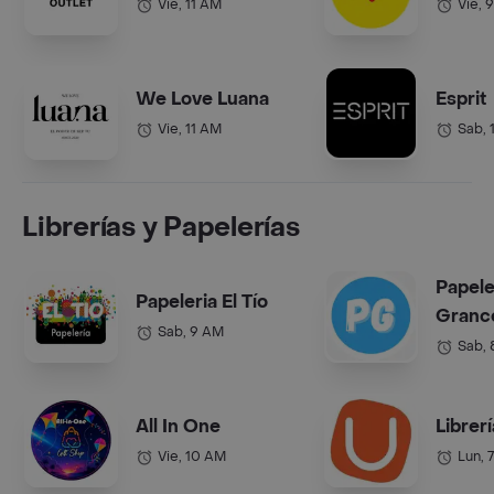
Vie, 11 AM
Vie, 
We Love Luana
Esprit
Vie, 11 AM
Sab, 
Librerías y Papelerías
Papele
Papeleria El Tío
Grance
Sab, 9 AM
Sab,
All In One
Librer
Vie, 10 AM
Lun, 