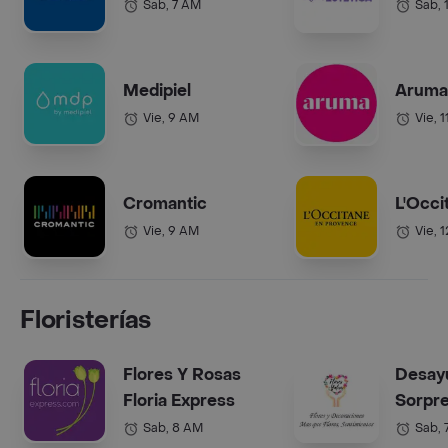
Sab, 7 AM
Sab, 
Medipiel
Aruma 
Vie, 9 AM
Vie, 
Cromantic
L'Occi
Vie, 9 AM
Vie, 
Floristerías
Flores Y Rosas
Desay
Floria Express
Sorpr
Sab, 8 AM
Sab, 