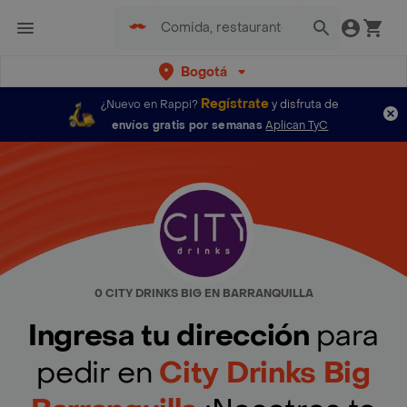
Bogotá
Regístrate
¿Nuevo en Rappi?
y disfruta de
envíos gratis por semanas
Aplican TyC
0 CITY DRINKS BIG EN BARRANQUILLA
Ingresa tu dirección
para
pedir en
City Drinks Big