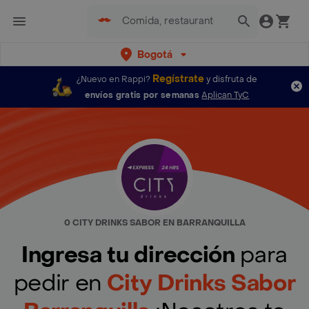
Bogotá
Regístrate
¿Nuevo en Rappi?
y disfruta de
envíos gratis por semanas
Aplican TyC
0 CITY DRINKS SABOR EN BARRANQUILLA
Ingresa tu dirección
para
pedir en
City Drinks Sabor