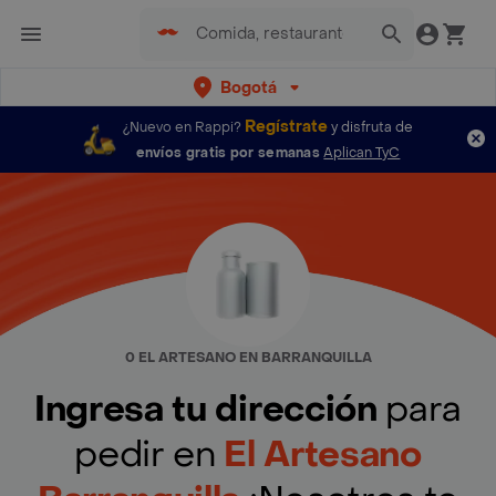
Bogotá
Regístrate
¿Nuevo en Rappi?
y disfruta de
envíos gratis por semanas
Aplican TyC
0 EL ARTESANO EN BARRANQUILLA
Ingresa tu dirección
para
pedir en
El Artesano