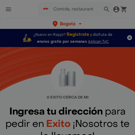
Bogotá
Regístrate
¿Nuevo en Rappi?
y disfruta de
envíos gratis por semanas
Aplican TyC
0 EXITO CERCA DE MI
Ingresa tu dirección
para
pedir en
Exito
¡Nosotros te