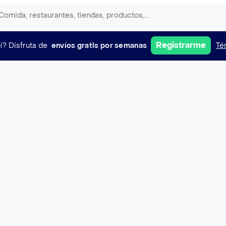
Registrarme
i?
Disfruta de
envíos gratis por semanas
Té