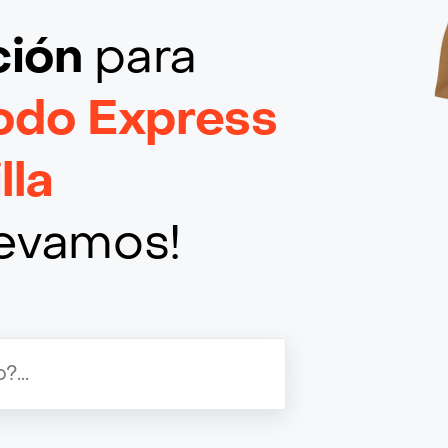
ción
para
odo Express
lla
llevamos!