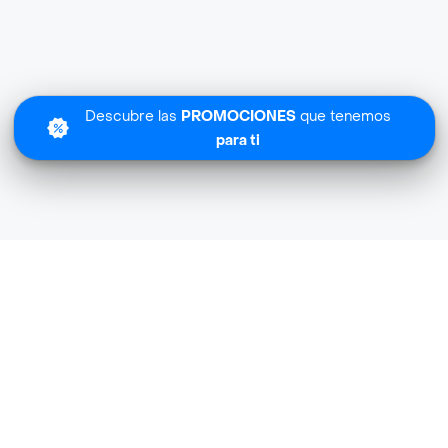
Descubre las
PROMOCIONES
que tenemos
para ti
Lo sentimos
Farmatodo Express Farma no tiene cobertura en tu zona.
Descubre
otras tiendas similares
cerca de ti.