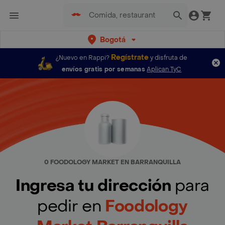
Bogotá
Regístrate
¿Nuevo en Rappi?
y disfruta de
envíos gratis por semanas
Aplican TyC
0 FOODOLOGY MARKET EN BARRANQUILLA
Ingresa tu dirección
para
pedir en
Foodology