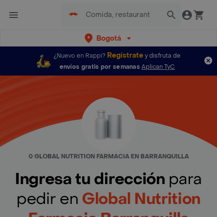
Bogotá
Regístrate
¿Nuevo en Rappi?
y disfruta de
envíos gratis por semanas
Aplican TyC
0 GLOBAL NUTRITION FARMACIA EN BARRANQUILLA
Ingresa tu dirección
para
pedir en
Global Nutrition