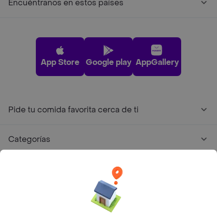
Encuéntranos en estos países
App Store
Google play
AppGallery
Pide tu comida favorita cerca de ti
Categorías
Únete a Rappi
Sobre Rappi