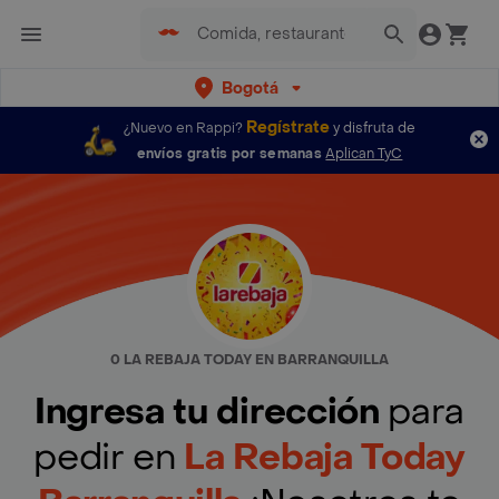
Bogotá
Regístrate
¿Nuevo en Rappi?
y disfruta de
envíos gratis por semanas
Aplican TyC
0 LA REBAJA TODAY EN BARRANQUILLA
Ingresa tu dirección
para
pedir en
La Rebaja Today