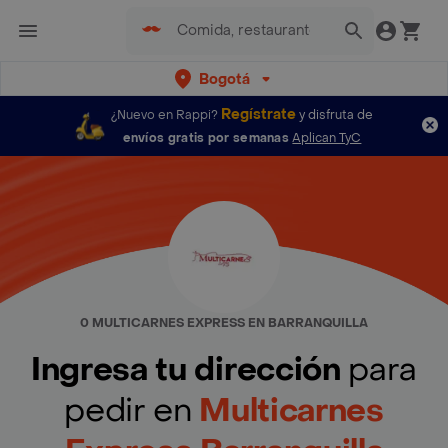
Bogotá
Regístrate
¿Nuevo en Rappi?
y disfruta de
envíos gratis por semanas
Aplican TyC
0 MULTICARNES EXPRESS EN BARRANQUILLA
Ingresa tu dirección
para
pedir en
Multicarnes