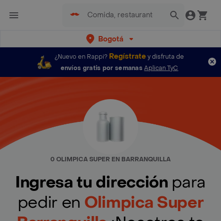
Bogotá
Regístrate
¿Nuevo en Rappi?
y disfruta de
envíos gratis por semanas
Aplican TyC
0 OLIMPICA SUPER EN BARRANQUILLA
Ingresa tu dirección
para
pedir en
Olimpica Super