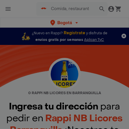
Bogotá
Regístrate
¿Nuevo en Rappi?
y disfruta de
envíos gratis por semanas
Aplican TyC
0 RAPPI NB LICORES EN BARRANQUILLA
Ingresa tu dirección
para
pedir en
Rappi NB Licores