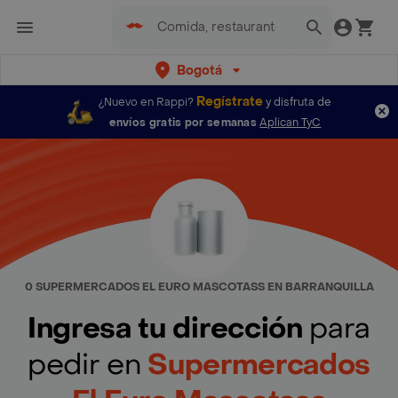
Bogotá
Regístrate
¿Nuevo en Rappi?
y disfruta de
envíos gratis por semanas
Aplican TyC
0 SUPERMERCADOS EL EURO MASCOTASS EN BARRANQUILLA
Ingresa tu dirección
para
pedir en
Supermercados