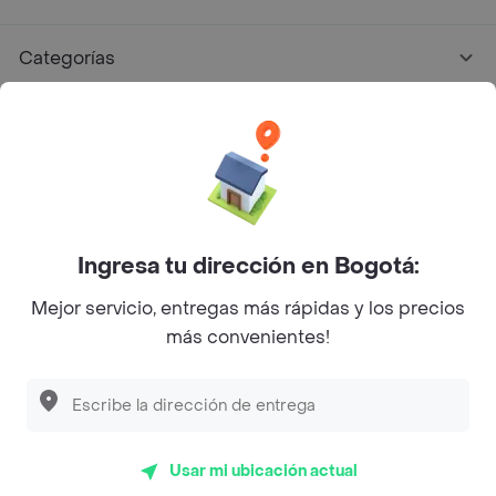
Categorías
Únete a Rappi
Sobre Rappi
Facebook
Twitter
Instagram
Ingresa tu dirección en Bogotá:
Mejor servicio, entregas más rápidas y los precios
©
2026
Rappi Inc. All rights reserved.
más convenientes!
Descubre las
PROMOCIONES
que tenemos
para ti
Rappi S.A.S. --- NIT 900.843.898-9 --- Calle 63 # 16A-02
Bogotá D.C. --- notificacionesrappi@rappi.com
Usar mi ubicación actual