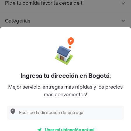
Pide tu comida favorita cerca de ti
Categorías
Únete a Rappi
Sobre Rappi
Facebook
Twitter
Instagram
Ingresa tu dirección en Bogotá:
Mejor servicio, entregas más rápidas y los precios
©
2026
Rappi Inc. All rights reserved.
más convenientes!
Descubre las
PROMOCIONES
que tenemos
para ti
Rappi S.A.S. --- NIT 900.843.898-9 --- Calle 63 # 16A-02
Bogotá D.C. --- notificacionesrappi@rappi.com
Usar mi ubicación actual