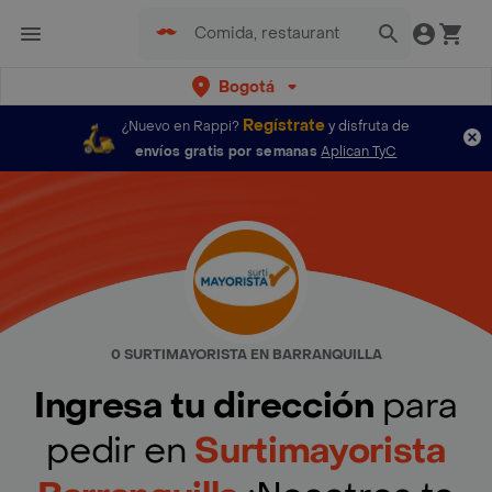
Bogotá
Regístrate
¿Nuevo en Rappi?
y disfruta de
envíos gratis por semanas
Aplican TyC
0 SURTIMAYORISTA EN BARRANQUILLA
Ingresa tu dirección
para
pedir en
Surtimayorista