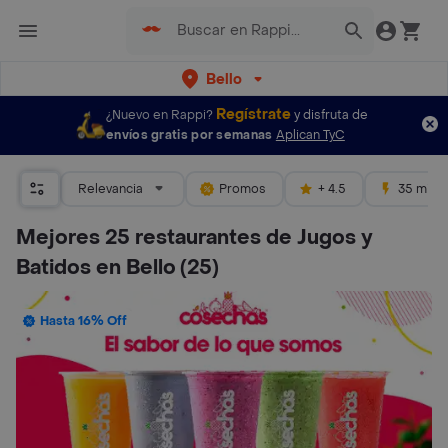
Bello
Regístrate
¿Nuevo en Rappi?
y disfruta de
envíos gratis por semanas
Aplican TyC
Relevancia
Promos
+ 4.5
35 mins
Mejores 25 restaurantes de Jugos y
Batidos en Bello
(25)
Hasta 16% Off