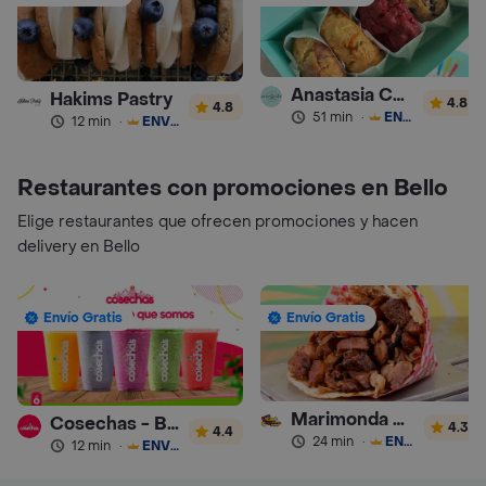
Anastasia Cookies
Hakims Pastry
4.8
4.8
51 min
·
ENVÍO GRATIS
12 min
·
ENVÍO GRATIS
Restaurantes con promociones en Bello
Elige restaurantes que ofrecen promociones y hacen
delivery en Bello
Envío Gratis
Envío Gratis
Marimonda del Mono
Cosechas - Batidos
4.3
4.4
24 min
·
ENVÍO GRATIS
12 min
·
ENVÍO GRATIS