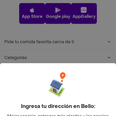
App Store
Google play
AppGallery
Pide tu comida favorita cerca de ti
Categorías
Únete a Rappi
Sobre Rappi
Facebook
Twitter
Instagram
Ingresa tu dirección en Bello: