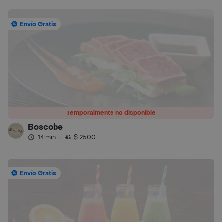
Envío Gratis
Temporalmente no disponible
Boscobe
14 min
·
$ 2500
Envío Gratis